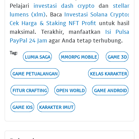
Pelajari
investasi dash crypto
dan
stellar
lumens (xlm)
. Baca
Investasi Solana Crypto:
Cek Harga & Staking NFT Profit
untuk hasil
maksimal. Terakhir, manfaatkan
Isi Pulsa
PayPal 24 Jam
agar Anda tetap terhubung.
Tag:
LUMIA SAGA
MMORPG MOBILE
GAME 3D
GAME PETUALANGAN
KELAS KARAKTER
FITUR CRAFTING
OPEN WORLD
GAME ANDROID
GAME IOS
KARAKTER IMUT