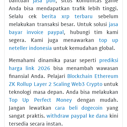
bantuan
jasa pbn
, situs komunitas game
Anda bisa mendapatkan trafik lebih tinggi.
Selalu cek
berita xrp terbaru
sebelum
melakukan transaksi besar. Untuk solusi
jasa
bayar invoice paypal
, hubungi tim kami
segera. Kami juga menawarkan
top up
neteller indonesia
untuk kemudahan global.
Memahami dinamika pasar seperti
prediksi
harga link 2026
bisa menambah wawasan
finansial Anda. Pelajari
Blockchain Ethereum
ZK Rollup Layer 2 Scaling Web3 Crypto
untuk
teknologi masa depan. Anda bisa melakukan
Top Up Perfect Money
dengan mudah.
Jangan lewatkan
cara beli dogecoin
yang
sangat praktis.
withdraw paypal ke dana
kini
tersedia secara instan.