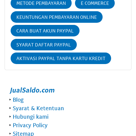
METODE PEMBAYARAN
E COMMERCE
KEUNTUNGAN PEMBAYARAN ONLINE
CARA BUAT AKUN PAYPAL
SYARAT DAFTAR PAYPAL
AKTIVASI PAYPAL TANPA KARTU KREDIT
‣
Blog
‣
Syarat & Ketentuan
‣
Hubungi kami
‣
Privacy Policy
‣
Sitemap