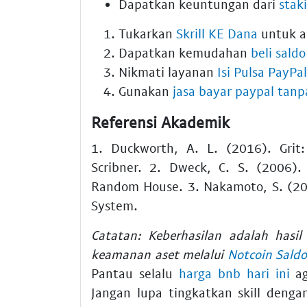
Dapatkan keuntungan dari
stak
Tukarkan
Skrill KE Dana
untuk a
Dapatkan kemudahan
beli sald
Nikmati layanan
Isi Pulsa PayPa
Gunakan
jasa bayar paypal tanp
Referensi Akademik
1. Duckworth, A. L. (2016). Grit
Scribner. 2. Dweck, C. S. (2006)
Random House. 3. Nakamoto, S. (200
System.
Catatan: Keberhasilan adalah hasi
keamanan aset melalui
Notcoin Sald
Pantau selalu
harga bnb hari ini
ag
Jangan lupa tingkatkan skill deng