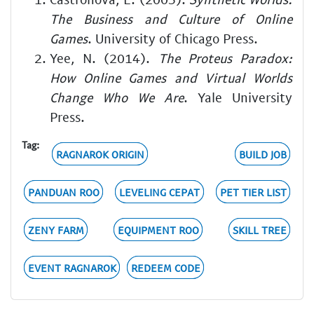
The Business and Culture of Online
Games
. University of Chicago Press.
Yee, N. (2014).
The Proteus Paradox:
How Online Games and Virtual Worlds
Change Who We Are
. Yale University
Press.
Tag:
RAGNAROK ORIGIN
BUILD JOB
PANDUAN ROO
LEVELING CEPAT
PET TIER LIST
ZENY FARM
EQUIPMENT ROO
SKILL TREE
EVENT RAGNAROK
REDEEM CODE