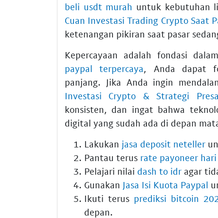
beli usdt murah
untuk kebutuhan li
Cuan Investasi Trading Crypto Saat 
ketenangan pikiran saat pasar sedan
Kepercayaan adalah fondasi dal
paypal terpercaya
, Anda dapat f
panjang. Jika Anda ingin mendala
Investasi Crypto & Strategi Pres
konsisten, dan ingat bahwa tekno
digital yang sudah ada di depan mata
Lakukan
jasa deposit neteller
un
Pantau terus
rate payoneer hari 
Pelajari nilai
dash to idr
agar tid
Gunakan
Jasa Isi Kuota Paypal
un
Ikuti terus
prediksi bitcoin 20
depan.