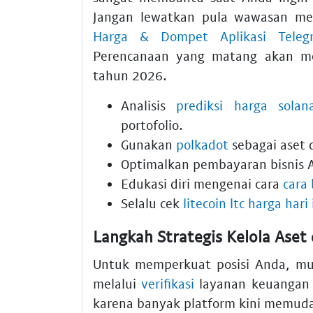
Jangan lewatkan pula wawasan m
Harga & Dompet Aplikasi Teleg
Perencanaan yang matang akan me
tahun 2026.
Analisis
prediksi harga solan
portofolio.
Gunakan
polkadot
sebagai aset d
Optimalkan pembayaran bisnis 
Edukasi diri mengenai cara
cara 
Selalu cek
litecoin ltc harga hari 
Langkah Strategis Kelola Ase
Untuk memperkuat posisi Anda, mul
melalui
verifikasi
layanan keuangan y
karena banyak platform kini memudah