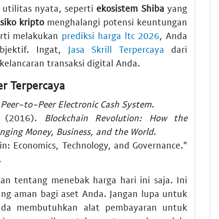
utilitas nyata, seperti
ekosistem Shiba
yang
isiko kripto
menghalangi potensi keuntungan
erti melakukan
prediksi harga ltc 2026
, Anda
jektif. Ingat,
Jasa Skrill Terpercaya
dari
elancaran transaksi digital Anda.
r Terpercaya
A Peer-to-Peer Electronic Cash System
.
. (2016).
Blockchain Revolution: How the
anging Money, Business, and the World
.
oin: Economics, Technology, and Governance."
.
kan tentang menebak harga hari ini saja. Ini
g aman bagi aset Anda. Jangan lupa untuk
nda membutuhkan alat pembayaran untuk