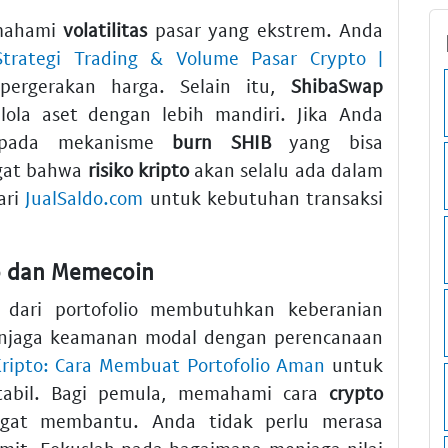
emahami
volatilitas
pasar yang ekstrem. Anda
Strategi Trading & Volume Pasar Crypto |
ergerakan harga. Selain itu,
ShibaSwap
la aset dengan lebih mandiri. Jika Anda
k pada mekanisme
burn SHIB
yang bisa
ngat bahwa
risiko kripto
akan selalu ada dalam
ari
JualSaldo.com
untuk kebutuhan transaksi
to dan Memecoin
 dari portofolio membutuhkan keberanian
enjaga keamanan modal dengan perencanaan
 Kripto: Cara Membuat Portofolio Aman
untuk
stabil. Bagi pemula, memahami cara
crypto
angat membantu. Anda tidak perlu merasa