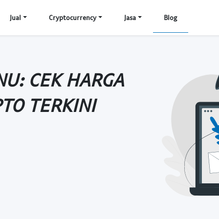
Jual
Cryptocurrency
Jasa
Blog
INU: CEK HARGA
PTO TERKINI