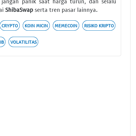
 jangan panik saat harga turun, dan selalu
ai
ShibaSwap
serta tren pasar lainnya.
CRYPTO
KOIN MICIN
MEMECOIN
RISIKO KRIPTO
IB
VOLATILITAS