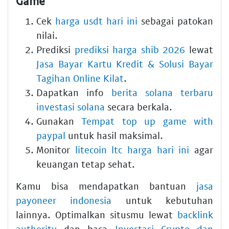
Game
Cek
harga usdt hari ini
sebagai patokan
nilai.
Prediksi
prediksi harga shib 2026
lewat
Jasa Bayar Kartu Kredit & Solusi Bayar
Tagihan Online Kilat
.
Dapatkan info
berita solana terbaru
investasi solana
secara berkala.
Gunakan
Tempat top up game with
paypal
untuk hasil maksimal.
Monitor
litecoin ltc harga hari ini
agar
keuangan tetap sehat.
Kamu bisa mendapatkan bantuan
jasa
payoneer indonesia
untuk kebutuhan
lainnya. Optimalkan situsmu lewat
backlink
authority
dan baca
Investasi Crypto dan