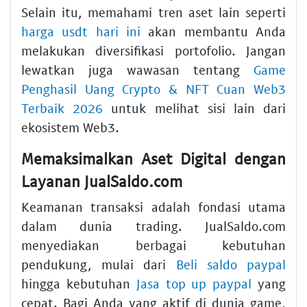
Selain itu, memahami tren aset lain seperti
harga usdt hari ini
akan membantu Anda
melakukan diversifikasi portofolio. Jangan
lewatkan juga wawasan tentang
Game
Penghasil Uang Crypto & NFT Cuan Web3
Terbaik 2026
untuk melihat sisi lain dari
ekosistem Web3.
Memaksimalkan Aset Digital dengan
Layanan JualSaldo.com
Keamanan transaksi adalah fondasi utama
dalam dunia trading. JualSaldo.com
menyediakan berbagai kebutuhan
pendukung, mulai dari
Beli saldo paypal
hingga kebutuhan
Jasa top up paypal
yang
cepat. Bagi Anda yang aktif di dunia game,