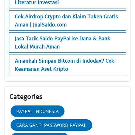
Literatur Investasi
Cek Airdrop Crypto dan Klaim Token Gratis
Aman | JualSaldo.com
Jasa Tarik Saldo PayPal ke Dana & Bank
Lokal Murah Aman
Amankah Simpan Bitcoin di Indodax? Cek
Keamanan Aset Kripto
Categories
PAYPAL INDONESIA
CARA GANTI PASSWORD PAYPAL