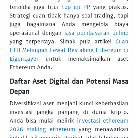
tersedia juga fitur
top up PP
yang praktis.
Strategi cuan tidak hanya soal trading, tapi
juga bagaimana Anda mengelola biaya
operasional dengan
jasa pembayaran online
yang terpercaya. Simak pula artikel
Cuan
ETH Melimpah Lewat Restaking Ethereum di
EigenLayer
untuk memaksimalkan aset
Ethereum Anda.
Daftar Aset Digital dan Potensi Masa
Depan
Diversifikasi aset menjadi kunci keberhasilan
investasi jangka panjang di dunia kripto.
Anda bisa mulai melirik
investasi ethereum
2026 staking ethereum
yang menawarkan
imbal hasil menarik. Berikut adalah beberapa