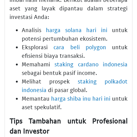
aset yang layak dipantau dalam strategi
investasi Anda:
Analisis
harga solana hari ini
untuk
potensi pertumbuhan ekosistem.
Eksplorasi
cara beli polygon
untuk
efisiensi biaya transaksi.
Memahami
staking cardano indonesia
sebagai bentuk pasif income.
Melihat prospek
staking polkadot
indonesia
di pasar global.
Memantau
harga shiba inu hari ini
untuk
aset spekulatif.
Tips Tambahan untuk Profesional
dan Investor