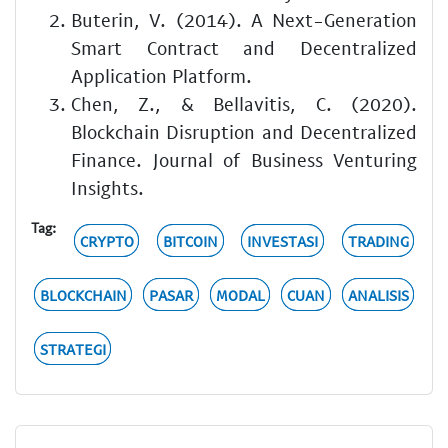
Buterin, V. (2014). A Next-Generation
Smart Contract and Decentralized
Application Platform.
Chen, Z., & Bellavitis, C. (2020).
Blockchain Disruption and Decentralized
Finance. Journal of Business Venturing
Insights.
Tag:
CRYPTO
BITCOIN
INVESTASI
TRADING
BLOCKCHAIN
PASAR
MODAL
CUAN
ANALISIS
STRATEGI