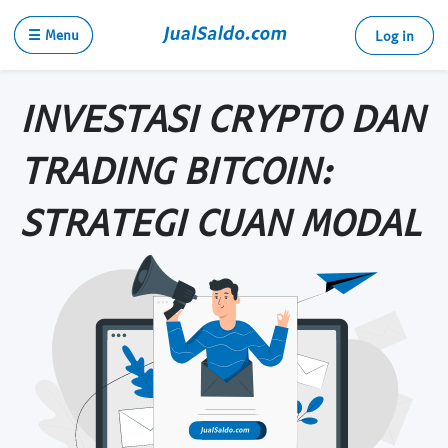
☰ Menu
Log in
INVESTASI CRYPTO DAN
TRADING BITCOIN:
STRATEGI CUAN MODAL