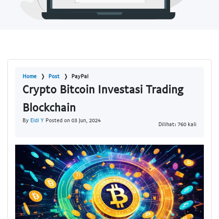
Home
Post
PayPal
Crypto Bitcoin Investasi Trading
Blockchain
By
Eldi Y
Posted on 03 Jun, 2024
Dilihat: 760 kali