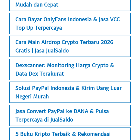
Mudah dan Cepat
Cara Bayar OnlyFans Indonesia & Jasa VCC
Top Up Terpercaya
Cara Main Airdrop Crypto Terbaru 2026
Gratis | Jasa JualSaldo
Dexscanner: Monitoring Harga Crypto &
Data Dex Terakurat
Solusi PayPal Indonesia & Kirim Uang Luar
Negeri Murah
Jasa Convert PayPal ke DANA & Pulsa
Terpercaya di JualSaldo
5 Buku Kripto Terbaik & Rekomendasi