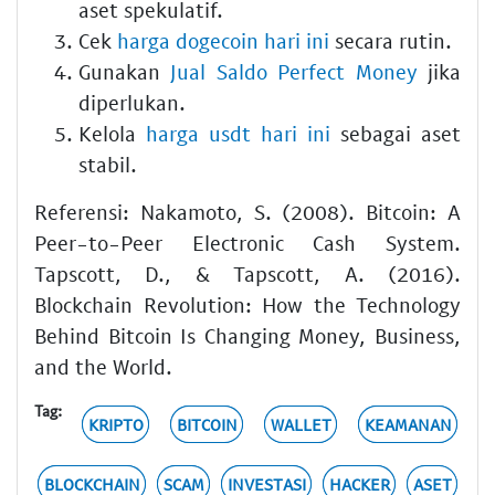
aset spekulatif.
Cek
harga dogecoin hari ini
secara rutin.
Gunakan
Jual Saldo Perfect Money
jika
diperlukan.
Kelola
harga usdt hari ini
sebagai aset
stabil.
Referensi: Nakamoto, S. (2008). Bitcoin: A
Peer-to-Peer Electronic Cash System.
Tapscott, D., & Tapscott, A. (2016).
Blockchain Revolution: How the Technology
Behind Bitcoin Is Changing Money, Business,
and the World.
Tag:
KRIPTO
BITCOIN
WALLET
KEAMANAN
BLOCKCHAIN
SCAM
INVESTASI
HACKER
ASET