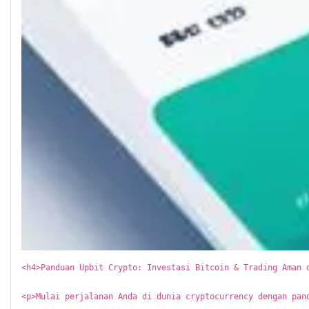
<h4>Panduan Upbit Crypto: Investasi Bitcoin & Trading Aman di Indonesia</h4>

<p>Mulai perjalanan Anda di dunia cryptocurrency dengan panduan Upbit. Kami jelaskan cara investasi Bitcoin dan trading aman di Indonesia. Platform ini menawarkan kemudahan bagi pemula. Anda bisa belajar banyak tentang aset digital.</p>

<h5>Mengapa Upbit Populer di Indonesia?</h5>

<p>Upbit menarik perhatian banyak investor Indonesia. Alasannya beragam. Platform ini punya antarmuka yang ramah pengguna. Ini membuat proses investasi jadi lebih mudah. Keamanan juga jadi prioritas utama mereka. Ini penting saat Anda melakukan trading.</p>

<p>Reputasi baik Upbit membangun kepercayaan. Pengguna merasa aman bertransaksi. Banyak fitur ditawarkan untuk mendukung trader. Mulai dari analisis pasar hingga berbagai jenis aset kripto. Ini membuka peluang investasi yang lebih luas.</p>

<h6>Memahami Dasar-dasar Investasi Bitcoin</h6>

<p>Bitcoin adalah aset digital pertama dan paling terkenal. Memahami cara kerja Bitcoin sangat penting. Anda perlu tahu bagaimana fluktuasi harganya terjadi. Ini semua dipengaruhi oleh pasokan dan permintaan global. Juga oleh berita dan regulasi.</p>

<p>Untuk memulai, Anda perlu dompet Bitcoin. JualSaldo.com bisa membantu Anda menemukan solusi terbaik untuk berbagai kebutuhan digital Anda. Ada juga berbagai cara untuk membeli Bitcoin. Salah satunya melalui platform exchange terpercaya.</p>

<p>Pelajari grafik harga Bitcoin. Pahami tren naik dan turunnya. Ini membantu Anda membuat keputusan investasi yang lebih bijak. Ingat, investasi crypto selalu punya risiko. Lakukan riset Anda sendiri sebelum berinvestasi.</p>

<h6>Panduan Trading Aman di Upbit</h6>

<p>Trading crypto membutuhkan strategi. Di Upbit, Anda bisa menemukan berbagai alat bantu trading. Gunakan fitur-fitur ini dengan bijak. Jangan pernah menginvestasikan lebih dari yang Anda mampu untuk kehilangan.</p>

<p>Keamanan akun juga sangat vital. Gunakan kata sandi yang kuat. Aktifkan otentikasi dua faktor (2FA). Ini melindungi akun Anda dari akses yang tidak sah. JualSaldo.com juga menyediakan layanan untuk berbagai kebutuhan digital Anda, termasuk pembayaran online.</p>

<p>Pahami jenis-jenis order trading. Ada order market, limit, dan stop-loss. Masing-masing punya fungsi sendiri. Belajar kapan menggunakannya akan sangat membantu. JualSaldo.com menawarkan kemudahan dalam bertransaksi.</p>

<h6>Keunggulan Investasi Kripto Lainnya</h6>

<p>Selain Bitcoin, ada banyak altcoin menarik. Misalnya Ethereum (ETH). JualSaldo.com menyediakan layanan untuk jual beli Ethereum. Anda bisa belajar tentang <a href="https://jualsaldo.com/cryptocurrency/jual-beli-ethereum" title="harga ethereum hari ini">harga ethereum hari ini</a>. Juga prediksi harga ETH 2026.</p>

<p>Polygon (MATIC) juga populer. Dengan <a href="https://jualsaldo.com/cryptocurrency/jual-beli-polygon" title="harga polygon hari ini">harga polygon hari ini</a> yang fluktuatif, potensi keuntungannya menarik. JualSaldo.com siap membantu Anda dalam proses jual beli. Kami juga menyediakan layanan untuk <a href="https://jualsaldo.com/cryptocurrency/jual-beli-bnb" title="cara beli bnb">cara beli bnb</a>.</p>

<p>Investasi Cardano (ADA) juga bisa jadi pilihan. Pantau terus <a href="https://jualsaldo.com/cryptocurrency/jual-beli-cardano" title="harga cardano hari ini">harga cardano hari ini</a>. Ada juga Dash, yang terkenal dengan kecepatan transaksinya. JualSaldo.com menyediakan layanan <a href="https://jualsaldo.com/cryptocurrency/jual-beli-dash" title="harga dash crypto hari ini">harga dash crypto hari ini</a>.</p>

<p>Stellar Lumens (XLM) fokus pada pembayaran. Cek <a href="https://jualsaldo.com/cryptocurrency/jual-beli-stellar" title="harga stellar lumens hari ini">harga stellar lumens hari ini</a>. Polkadot (DOT) menawarkan interoperabilitas antar blockchain. Kami juga siap melayani <a href="https://jualsaldo.com/cryptocurrency/jual-beli-eos" title="harga eos idr">harga eos idr</a>.</p>

<p>Dogecoin (DOGE) awalnya hanya lelucon, kini jadi aset investasi. Perhatikan <a href="https://jualsaldo.com/cryptocurrency/jual-beli-dogecoin" title="harga dogecoin hari ini">harga dogecoin hari ini</a>. Shiba Inu (SHIB) juga mengalami lonjakan popularitas. Ada juga Solana (SOL) yang cepat. JualSaldo.com memfasilitasi Anda untuk <a href="https://jualsaldo.com/cryptocurrency/jual-beli-bitcoin" title="harga bitcoin hari ini">harga bitcoin hari ini</a>.</p>

<p>Litecoin (LTC) sering disebut sebagai "perak" untuk "emas" Bitcoin. Temukan <a href="https://jualsaldo.com/cryptocurrency/jual-beli-litecoin" title="litecoin ltc harga hari ini">litecoin ltc harga hari ini</a>. XRP memiliki tujuan untuk memfasilitasi pembayaran lintas batas. Lihat <a href="https://jualsaldo.com/cryptocurrency/jual-beli-ripple" title="harga xrp hari ini">harga xrp hari ini</a>.</p>

<p>Chainlink (LINK) adalah jaringan oracle terdesentralisasi. Cek <a href="https://jualsaldo.com/cryptocurrency/jual-beli-chainlink" title="harga chainlink hari ini">harga chainlink hari ini</a>. Axie Infinity (AXS) adalah game blockchain populer. JualSaldo.com siap melayani kebutuhan transaksi Anda untuk berbagai aset kripto.</p>

<p>Tether (USDT) adalah stablecoin yang nilainya dipatok pada dolar AS. Anda bisa mencari informasi tentang <a href="https://jualsaldo.com/cryptocurrency/jual-beli-tether" title="harga usdt hari ini">harga usdt hari ini</a>. Ini sangat berguna untuk trading dan menyimpan nilai. JualSaldo.com juga menyediakan informasi <a href="https://jualsaldo.com/cryptocurrency/jual-beli-tether" title="usdt to idr">usdt to idr</a>.</p>

<h6>Transkasi dan Pembayaran Digital yang Mudah</h6>

<p>Melakukan transaksi digital semakin mudah. JualSaldo.com menyediakan beragam solusi pembayaran. Anda bisa menggunakan <a href="https://jualsaldo.com/page/jasa-isi-saldo-paypal" title="jasa isi saldo paypal">jasa isi saldo paypal</a> untuk berbagai kebutuhan. Ini termasuk pembayaran online.</p>

<p>Butuh saldo PayPal? Kami menawarkan <a href="https://jualsaldo.com/page/beli-saldo-paypal" title="beli saldo paypal">beli saldo paypal</a> dengan cepat. Ada juga <a href="https://jualsaldo.com/page/top-up-paypal-murah" title="top up paypal murah">top up paypal murah</a>. Layanan <a href="https://jualsaldo.com/page/jasa-pembayaran-online" title="jasa pembayaran online">jasa pembayaran online</a> kami juga sangat membantu.</p>

<p>Untuk saldo Payoneer, kami siap membantu. Dapatkan <a href="https://jualsaldo.com/page/beli-saldo-payoneer" title="Jual Saldo Payoneer">Jual Saldo Payoneer</a> terpercaya. Kami juga melayani <a href="https://jualsaldo.com/page/beli-saldo-skrill" title="Jual Saldo Skrill">Jual Saldo Skrill</a>. Kebutuhan saldo Perfect Money juga bisa terpenuhi. Kami melayani <a href="https://jualsaldo.com/page/beli-saldo-perfectmoney" title="Jual Saldo Perfect Money">Jual Saldo Perfect Money</a>.</p>

<p>JualSaldo.com juga menawarkan <a href="https://jualsaldo.com/page/beli-saldo-neteller" title="jual saldo neteller">jual saldo neteller</a>. Kami juga membantu Anda dalam <a href="https://jualsaldo.com/order/jual-saldo-paypal-ke-games" title="Tempat top up game with paypal">Tempat top up game with paypal</a>. Ingin beli pulsa pakai PayPal? Kami bisa bantu. Cek layanan <a href="https://jualsaldo.com/order/jual-saldo-paypal-ke-pulsa" title="Beli Pulsa via PayPal">Beli Pulsa via PayPal</a>.</p>

<p>Untuk kebutuhan token listrik, kami punya solusinya. Dapatkan <a href="https://jualsaldo.com/order/jual-saldo-paypal-ke-pln" title="Beli Token Listrik PayPal">Beli Token Listrik PayPal</a>. Jasa pembayaran internasional juga tersedia. Kami siap melayani <a href="https://jualsaldo.com/page/jasa-bayar-invoice" title="jasa bayar invoice">jasa bayar invoice</a>.</p>

<p>Kami juga ahli dalam <a href="https://jualsaldo.com/page/jasa-pakar-seo-backlink-website-murah" titl