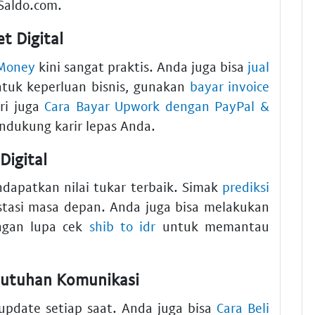
lSaldo.com
.
t Digital
 Money
kini sangat praktis. Anda juga bisa
jual
ntuk keperluan bisnis, gunakan
bayar invoice
ari juga
Cara Bayar Upwork dengan PayPal &
dukung karir lepas Anda.
Digital
apatkan nilai tukar terbaik. Simak
prediksi
tasi masa depan. Anda juga bisa melakukan
ngan lupa cek
shib to idr
untuk memantau
utuhan Komunikasi
pdate setiap saat. Anda juga bisa
Cara Beli