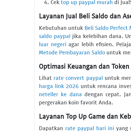
Cek
top up paypal murah
di
Jua
Layanan Jual Beli Saldo dan Ase
Kebutuhan untuk
Beli Saldo Perfect
saldo paypal
jika kelebihan dana. U
luar negeri
agar lebih efisien. Pelaj
Metode Pembayaran Saldo
untuk men
Optimasi Keuangan dan Token 
Lihat
rate convert paypal
untuk mend
harga link 2026
untuk rencana inves
neteller ke dana
dengan cepat. Ja
pergerakan koin favorit Anda.
Layanan Top Up Game dan Keb
Dapatkan
rate paypal hari ini
yang u