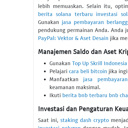
lebih memuaskan. Selain itu, optim
berita solana terbaru investasi so
Gunakan
jasa pembayaran berlangg
pendukung permainan Anda. Anda j
PayPal: Vektor & Aset Desain
jika me
Manajemen Saldo dan Aset Kri
Gunakan
Top Up Skrill Indonesia
Pelajari
cara beli bitcoin
jika ing
Manfaatkan
jasa pembayaran
keamanan maksimal.
Ikuti
berita bnb terbaru bnb cha
Investasi dan Pengaturan Keua
Saat ini,
staking dash crypto
menjadi
investasi polygon
dengan mudah. Ja