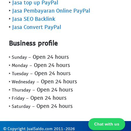
‣
Jasa top up PayPal
‣
Jasa Pembayaran Online PayPal
‣
Jasa SEO Backlink
‣
Jasa Convert PayPal
Business profile
- Open 24 hours
‣ Sunday
- Open 24 hours
‣ Monday
- Open 24 hours
‣ Tuesday
- Open 24 hours
‣ Wednesday
- Open 24 hours
‣ Thursday
- Open 24 hours
‣ Friday
- Open 24 hours
‣ Saturday
Chat with us
© Copyright JualSaldo.com 2011-2026