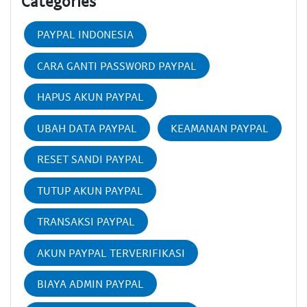
Categories
PAYPAL INDONESIA
CARA GANTI PASSWORD PAYPAL
HAPUS AKUN PAYPAL
UBAH DATA PAYPAL
KEAMANAN PAYPAL
RESET SANDI PAYPAL
TUTUP AKUN PAYPAL
TRANSAKSI PAYPAL
AKUN PAYPAL TERVERIFIKASI
BIAYA ADMIN PAYPAL