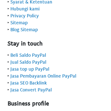
‣
Syarat & Ketentuan
‣
Hubungi kami
‣
Privacy Policy
‣
Sitemap
‣
Blog Sitemap
Stay in touch
‣
Beli Saldo PayPal
‣
Jual Saldo PayPal
‣
Jasa top up PayPal
‣
Jasa Pembayaran Online PayPal
‣
Jasa SEO Backlink
‣
Jasa Convert PayPal
Business profile