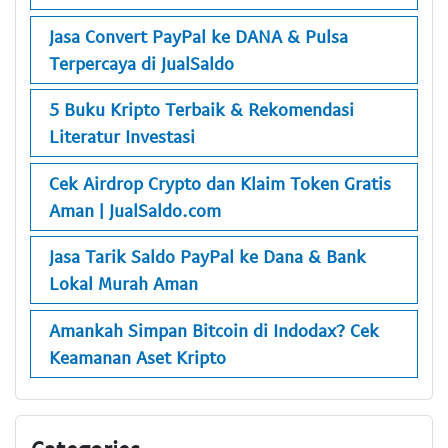
Jasa Convert PayPal ke DANA & Pulsa
Terpercaya di JualSaldo
5 Buku Kripto Terbaik & Rekomendasi
Literatur Investasi
Cek Airdrop Crypto dan Klaim Token Gratis
Aman | JualSaldo.com
Jasa Tarik Saldo PayPal ke Dana & Bank
Lokal Murah Aman
Amankah Simpan Bitcoin di Indodax? Cek
Keamanan Aset Kripto