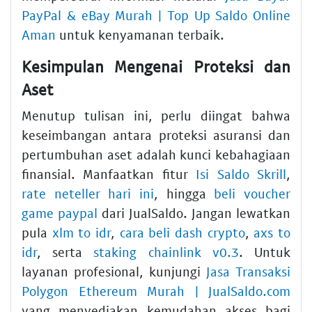
PayPal & eBay Murah | Top Up Saldo Online
Aman
untuk kenyamanan terbaik.
Kesimpulan Mengenai Proteksi dan
Aset
Menutup tulisan ini, perlu diingat bahwa
keseimbangan antara proteksi asuransi dan
pertumbuhan aset adalah kunci kebahagiaan
finansial. Manfaatkan fitur
Isi Saldo Skrill
,
rate neteller hari ini
, hingga
beli voucher
game paypal
dari JualSaldo. Jangan lewatkan
pula
xlm to idr
,
cara beli dash crypto
,
axs to
idr
, serta
staking chainlink v0.3
. Untuk
layanan profesional, kunjungi
Jasa Transaksi
Polygon Ethereum Murah | JualSaldo.com
yang menyediakan kemudahan akses bagi