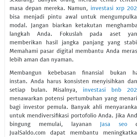
masa depan mereka. Namun,
investasi xrp 20
bisa menjadi pintu awal untuk mengumpulk
modal. Jangan biarkan ketakutan menghamb
langkah Anda. Fokuslah pada aset yan
memberikan hasil jangka panjang yang stabi
Memahami pasar digital membantu Anda mera
lebih aman dan nyaman.
Membangun kebebasan finansial bukan h
instan. Anda harus konsisten menyisihkan da
setiap bulan. Misalnya,
investasi bnb 20
menawarkan potensi pertumbuhan yang menar
bagi investor pemula. Banyak ahli menyarank
untuk mendiversifikasi portofolio Anda. Jika An
bingung memulai, layanan
Jasa seo
d
JualSaldo.com dapat membantu meningkatk