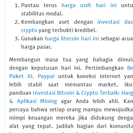
Pantau terus
harga usdt hari ini
untu
stabilitas modal.
Kembangkan aset dengan
investasi da
crypto
yang terbukti kredibel.
Gunakan
harga litecoin hari ini
sebagai acu
harga pasar.
Membangun masa tua yang bahagia dimul
dengan keputusan hari ini. Pertimbangkan
Be
Paket XL Paypal
untuk koneksi internet ya
lebih stabil saat memantau market. Iku
panduan
Investasi Bitcoin & Crypto Terbaik: Har
& Aplikasi Mining
agar Anda lebih ahli. Ka
percaya bahwa setiap orang mampu mewujudk
mimpi keuangan mereka jika didukung deng
alat yang tepat. Jadilah bagian dari komunit