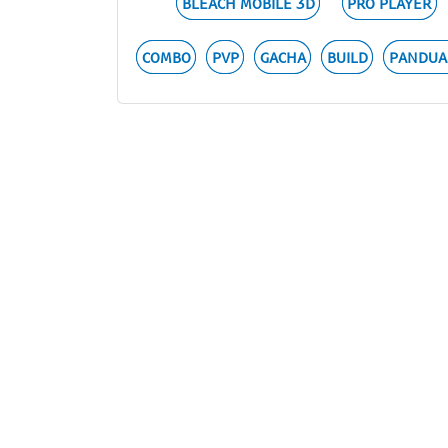
BLEACH MOBILE 3D
PRO PLAYER
COMBO
PVP
GACHA
BUILD
PANDUA