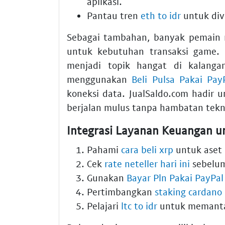
aplikasi.
Pantau tren
eth to idr
untuk dive
Sebagai tambahan, banyak pemain
untuk kebutuhan transaksi game. D
menjadi topik hangat di kalanga
menggunakan
Beli Pulsa Pakai Pay
koneksi data. JualSaldo.com hadir
berjalan mulus tanpa hambatan tekni
Integrasi Layanan Keuangan 
Pahami
cara beli xrp
untuk aset
Cek
rate neteller hari ini
sebelum
Gunakan
Bayar Pln Pakai PayPal
Pertimbangkan
staking cardano
Pelajari
ltc to idr
untuk memantau 