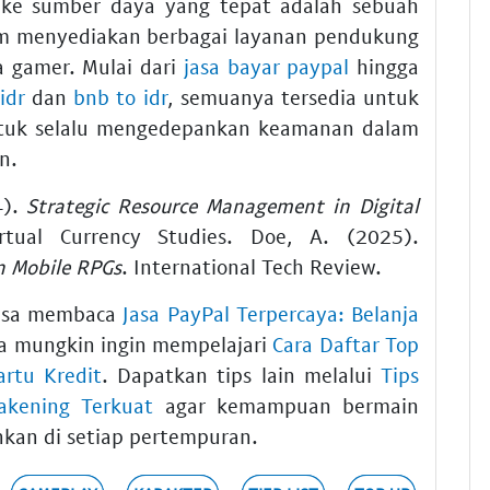
 ke sumber daya yang tepat adalah sebuah
com menyediakan berbagai layanan pendukung
a gamer. Mulai dari
jasa bayar paypal
hingga
 idr
dan
bnb to idr
, semuanya tersedia untuk
tuk selalu mengedepankan keamanan dalam
n.
4).
Strategic Resource Management in Digital
rtual Currency Studies. Doe, A. (2025).
n Mobile RPGs
. International Tech Review.
bisa membaca
Jasa PayPal Terpercaya: Belanja
ga mungkin ingin mempelajari
Cara Daftar Top
rtu Kredit
. Dapatkan tips lain melalui
Tips
akening Terkuat
agar kemampuan bermain
hkan di setiap pertempuran.