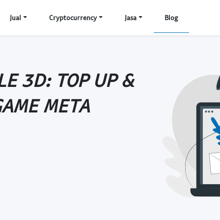
Jual
Cryptocurrency
Jasa
Blog
LE 3D: TOP UP &
GAME META