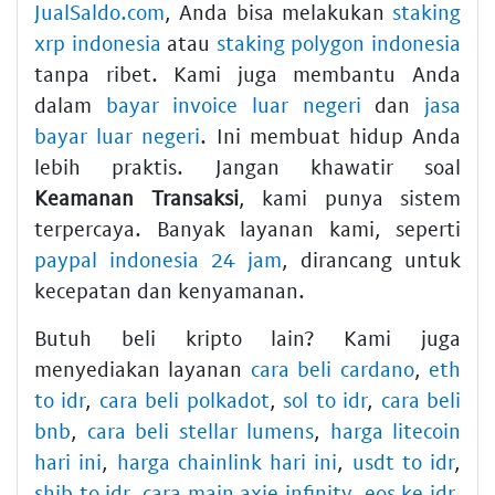
JualSaldo.com
, Anda bisa melakukan
staking
xrp indonesia
atau
staking polygon indonesia
tanpa ribet. Kami juga membantu Anda
dalam
bayar invoice luar negeri
dan
jasa
bayar luar negeri
. Ini membuat hidup Anda
lebih praktis. Jangan khawatir soal
Keamanan Transaksi
, kami punya sistem
terpercaya. Banyak layanan kami, seperti
paypal indonesia 24 jam
, dirancang untuk
kecepatan dan kenyamanan.
Butuh beli kripto lain? Kami juga
menyediakan layanan
cara beli cardano
,
eth
to idr
,
cara beli polkadot
,
sol to idr
,
cara beli
bnb
,
cara beli stellar lumens
,
harga litecoin
hari ini
,
harga chainlink hari ini
,
usdt to idr
,
shib to idr
,
cara main axie infinity
,
eos ke idr
,