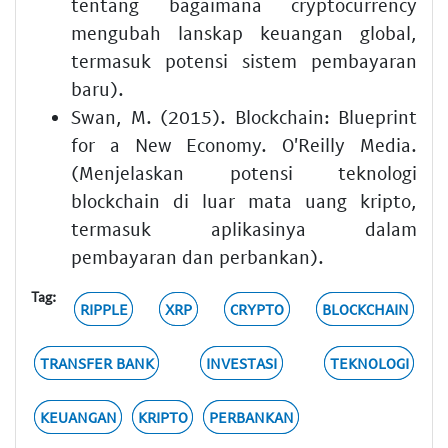
tentang bagaimana cryptocurrency
mengubah lanskap keuangan global,
termasuk potensi sistem pembayaran
baru).
Swan, M. (2015). Blockchain: Blueprint
for a New Economy. O'Reilly Media.
(Menjelaskan potensi teknologi
blockchain di luar mata uang kripto,
termasuk aplikasinya dalam
pembayaran dan perbankan).
Tag:
RIPPLE
XRP
CRYPTO
BLOCKCHAIN
TRANSFER BANK
INVESTASI
TEKNOLOGI
KEUANGAN
KRIPTO
PERBANKAN