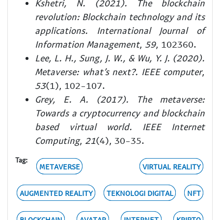
Kshetri, N. (2021). The blockchain
revolution: Blockchain technology and its
applications.
International Journal of
Information Management
,
59
, 102360.
Lee, L. H., Sung, J. W., & Wu, Y. J. (2020).
Metaverse: what’s next?.
IEEE computer
,
53
(1), 102-107.
Grey, E. A. (2017). The metaverse:
Towards a cryptocurrency and blockchain
based virtual world.
IEEE Internet
Computing
,
21
(4), 30-35.
Tag:
METAVERSE
VIRTUAL REALITY
AUGMENTED REALITY
TEKNOLOGI DIGITAL
NFT
BLOCKCHAIN
AVATAR
INTERNET
KRIPTO