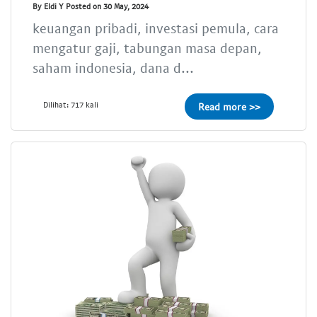
By Eldi Y Posted on 30 May, 2024
keuangan pribadi, investasi pemula, cara
mengatur gaji, tabungan masa depan,
saham indonesia, dana d...
Dilihat: 717 kali
Read more >>