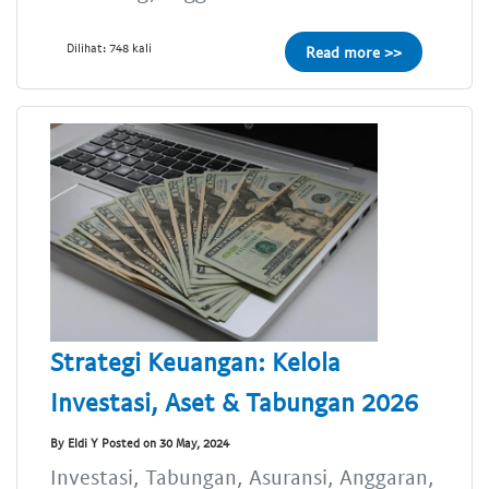
Dilihat: 748 kali
Read more >>
Strategi Keuangan: Kelola
Investasi, Aset & Tabungan 2026
By Eldi Y Posted on 30 May, 2024
Investasi, Tabungan, Asuransi, Anggaran,