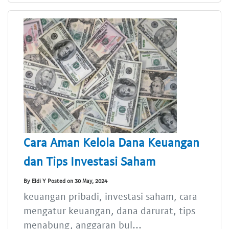
Cara Aman Kelola Dana Keuangan
dan Tips Investasi Saham
By Eldi Y Posted on 30 May, 2024
keuangan pribadi, investasi saham, cara
mengatur keuangan, dana darurat, tips
menabung, anggaran bul...