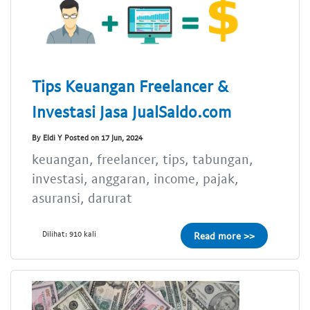
Tips Keuangan Freelancer &
Investasi Jasa JualSaldo.com
By Eldi Y Posted on 17 Jun, 2024
keuangan, freelancer, tips, tabungan,
investasi, anggaran, income, pajak,
asuransi, darurat
Dilihat: 910 kali
Read more >>