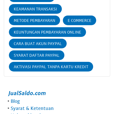
KEAMANAN TRANSAKSI
METODE PEMBAYARAN
E COMMERCE
KEUNTUNGAN PEMBAYARAN ONLINE
CARA BUAT AKUN PAYPAL
SYARAT DAFTAR PAYPAL
AKTIVASI PAYPAL TANPA KARTU KREDIT
‣
Blog
‣
Syarat & Ketentuan