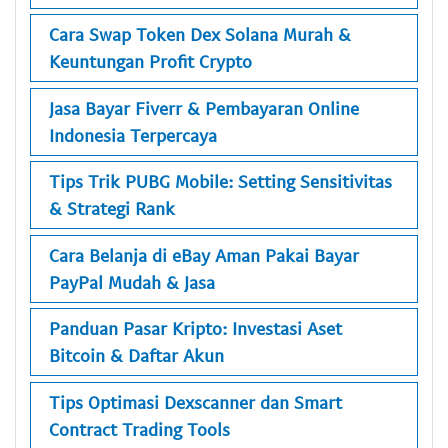
Cara Swap Token Dex Solana Murah &
Keuntungan Profit Crypto
Jasa Bayar Fiverr & Pembayaran Online
Indonesia Terpercaya
Tips Trik PUBG Mobile: Setting Sensitivitas
& Strategi Rank
Cara Belanja di eBay Aman Pakai Bayar
PayPal Mudah & Jasa
Panduan Pasar Kripto: Investasi Aset
Bitcoin & Daftar Akun
Tips Optimasi Dexscanner dan Smart
Contract Trading Tools