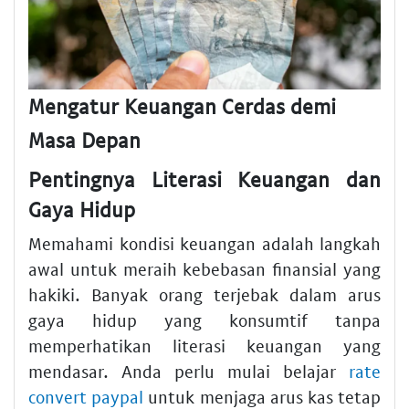
Mengatur Keuangan Cerdas demi
Masa Depan
Pentingnya Literasi Keuangan dan
Gaya Hidup
Memahami kondisi keuangan adalah langkah
awal untuk meraih kebebasan finansial yang
hakiki. Banyak orang terjebak dalam arus
gaya hidup yang konsumtif tanpa
memperhatikan literasi keuangan yang
mendasar. Anda perlu mulai belajar
rate
convert paypal
untuk menjaga arus kas tetap