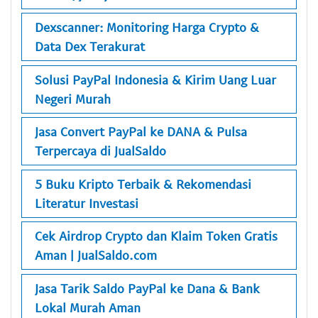
Dexscanner: Monitoring Harga Crypto &
Data Dex Terakurat
Solusi PayPal Indonesia & Kirim Uang Luar
Negeri Murah
Jasa Convert PayPal ke DANA & Pulsa
Terpercaya di JualSaldo
5 Buku Kripto Terbaik & Rekomendasi
Literatur Investasi
Cek Airdrop Crypto dan Klaim Token Gratis
Aman | JualSaldo.com
Jasa Tarik Saldo PayPal ke Dana & Bank
Lokal Murah Aman