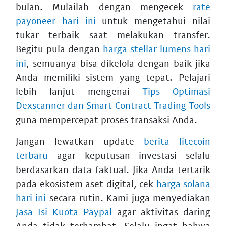
bulan. Mulailah dengan mengecek
rate
payoneer hari ini
untuk mengetahui nilai
tukar terbaik saat melakukan transfer.
Begitu pula dengan
harga stellar lumens hari
ini
, semuanya bisa dikelola dengan baik jika
Anda memiliki sistem yang tepat. Pelajari
lebih lanjut mengenai
Tips Optimasi
Dexscanner dan Smart Contract Trading Tools
guna mempercepat proses transaksi Anda.
Jangan lewatkan update
berita litecoin
terbaru
agar keputusan investasi selalu
berdasarkan data faktual. Jika Anda tertarik
pada ekosistem aset digital, cek
harga solana
hari ini
secara rutin. Kami juga menyediakan
Jasa Isi Kuota Paypal
agar aktivitas daring
Anda tidak terhambat. Selalu ingat bahwa