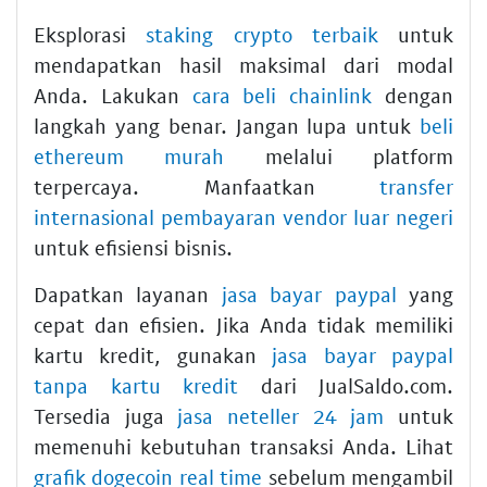
Eksplorasi
staking crypto terbaik
untuk
mendapatkan hasil maksimal dari modal
Anda. Lakukan
cara beli chainlink
dengan
langkah yang benar. Jangan lupa untuk
beli
ethereum murah
melalui platform
terpercaya. Manfaatkan
transfer
internasional pembayaran vendor luar negeri
untuk efisiensi bisnis.
Dapatkan layanan
jasa bayar paypal
yang
cepat dan efisien. Jika Anda tidak memiliki
kartu kredit, gunakan
jasa bayar paypal
tanpa kartu kredit
dari JualSaldo.com.
Tersedia juga
jasa neteller 24 jam
untuk
memenuhi kebutuhan transaksi Anda. Lihat
grafik dogecoin real time
sebelum mengambil