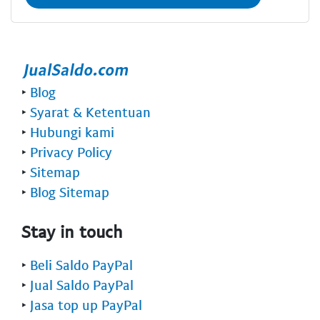
‣
Blog
‣
Syarat & Ketentuan
‣
Hubungi kami
‣
Privacy Policy
‣
Sitemap
‣
Blog Sitemap
Stay in touch
‣
Beli Saldo PayPal
‣
Jual Saldo PayPal
‣
Jasa top up PayPal