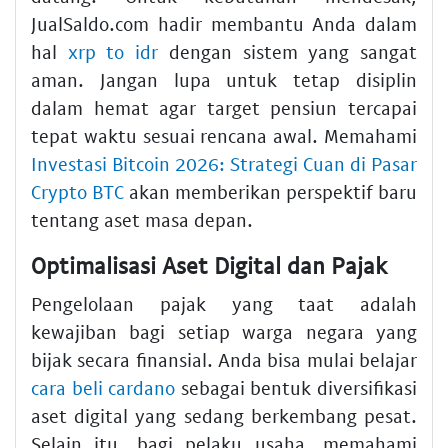
JualSaldo.com hadir membantu Anda dalam
hal
xrp to idr
dengan sistem yang sangat
aman. Jangan lupa untuk tetap disiplin
dalam hemat agar target pensiun tercapai
tepat waktu sesuai rencana awal. Memahami
Investasi Bitcoin 2026: Strategi Cuan di Pasar
Crypto BTC
akan memberikan perspektif baru
tentang aset masa depan.
Optimalisasi Aset Digital dan Pajak
Pengelolaan pajak yang taat adalah
kewajiban bagi setiap warga negara yang
bijak secara finansial. Anda bisa mulai belajar
cara beli cardano
sebagai bentuk diversifikasi
aset digital yang sedang berkembang pesat.
Selain itu, bagi pelaku usaha, memahami