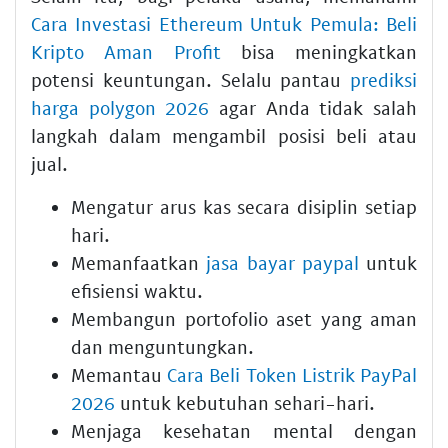
Cara Investasi Ethereum Untuk Pemula: Beli
Kripto Aman Profit
bisa meningkatkan
potensi keuntungan. Selalu pantau
prediksi
harga polygon 2026
agar Anda tidak salah
langkah dalam mengambil posisi beli atau
jual.
Mengatur arus kas secara disiplin setiap
hari.
Memanfaatkan
jasa bayar paypal
untuk
efisiensi waktu.
Membangun portofolio aset yang aman
dan menguntungkan.
Memantau
Cara Beli Token Listrik PayPal
2026
untuk kebutuhan sehari-hari.
Menjaga kesehatan mental dengan