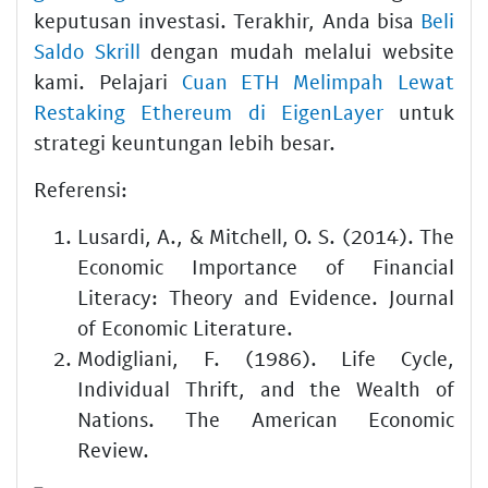
keputusan investasi. Terakhir, Anda bisa
Beli
Saldo Skrill
dengan mudah melalui website
kami. Pelajari
Cuan ETH Melimpah Lewat
Restaking Ethereum di EigenLayer
untuk
strategi keuntungan lebih besar.
Referensi:
Lusardi, A., & Mitchell, O. S. (2014). The
Economic Importance of Financial
Literacy: Theory and Evidence. Journal
of Economic Literature.
Modigliani, F. (1986). Life Cycle,
Individual Thrift, and the Wealth of
Nations. The American Economic
Review.