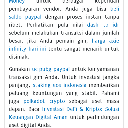
Money
untuk berbagai keperluan
pembayaran vendor. Anda juga bisa
beli
saldo paypal
dengan proses instan tanpa
ribet. Perhatikan pula nilai
dash to idr
sebelum melakukan transaksi dalam jumlah
besar. Jika Anda pemain gim,
harga axie
infinity hari ini
tentu sangat menarik untuk
disimak.
Gunakan
uc pubg paypal
untuk kenyamanan
transaksi gim Anda. Untuk investasi jangka
panjang,
staking eos indonesia
memberikan
peluang keuntungan yang stabil. Pahami
juga
polkadot crypto
sebagai aset masa
depan. Baca
Investasi DeFi & Kripto: Solusi
Keuangan Digital Aman
untuk perlindungan
aset digital Anda.