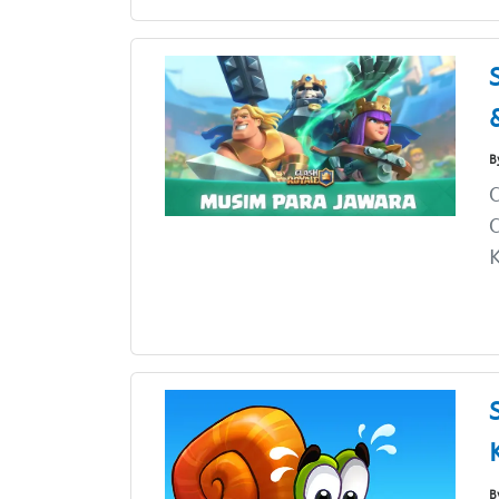
B
C
C
K
B