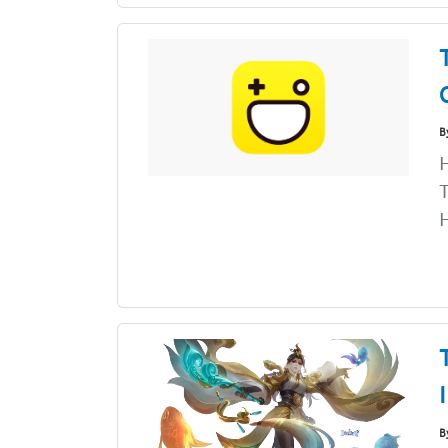
B
H
T
H
B