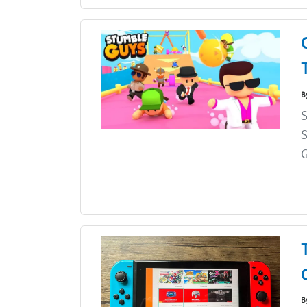
B
S
G
B