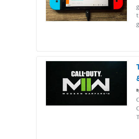
g
t
g
B
C
C
T