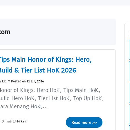
.com
Tips Main Honor of Kings: Hero,
Build & Tier List HoK 2026
y Eldi Y Posted on 11 Jun, 2024
onor of Kings, Hero HoK, Tips Main HoK,
uild Hero HoK, Tier List HoK, Top Up HoK,
ara Menang HoK,...
Dilihat: 1434 kali
Read more >>