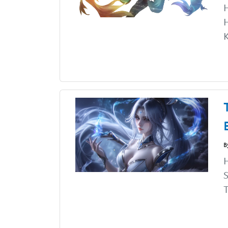
H
H
K
B
H
S
T