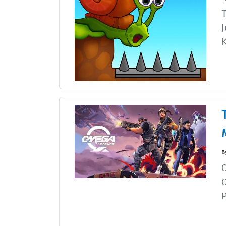
T
J
K
B
O
P