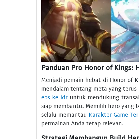
Panduan Pro Honor of Kings: H
Menjadi pemain hebat di Honor of 
mendalam tentang meta yang terus
eos ke idr
untuk mendukung transaksi
siap membantu. Memilih hero yang te
selalu memantau
Karakter Game Terb
permainan Anda tetap relevan.
Strategi Membangun Build He