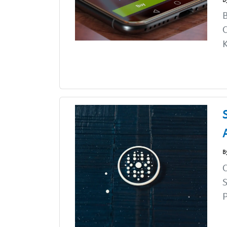
B
C
K
B
C
S
P