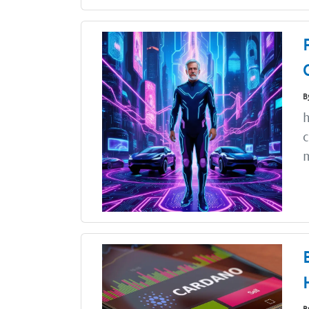
B
h
c
m
B