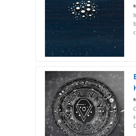
B
h
b
c
B
C
H
D