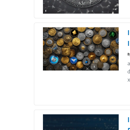
B
a
d
x