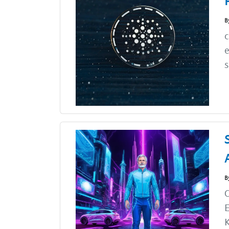
B
c
e
s
B
C
K