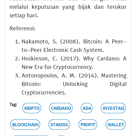
melalui keputusan yang bijak dan terukur
setiap hari.
Referensi:
Nakamoto, S. (2008). Bitcoin: A Peer-
to-Peer Electronic Cash System.
Hoskinson, C. (2017). Why Cardano: A
New Era for Cryptocurrency.
Antonopoulos, A. M. (2014). Mastering
Bitcoin: Unlocking Digital
Cryptocurrencies.
Tag:
KRIPTO
CARDANO
ADA
INVESTASI
BLOCKCHAIN
STAKING
PROFIT
WALLET