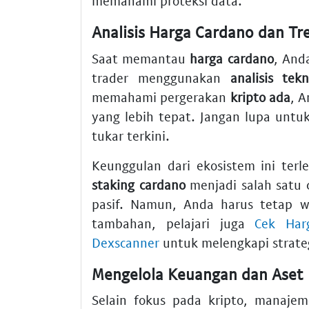
memahami proteksi data.
Analisis Harga Cardano dan Tr
Saat memantau
harga cardano
, And
trader menggunakan
analisis tekn
memahami pergerakan
kripto ada
, 
yang lebih tepat. Jangan lupa unt
tukar terkini.
Keunggulan dari ekosistem ini terl
staking cardano
menjadi salah satu 
pasif. Namun, Anda harus tetap wa
tambahan, pelajari juga
Cek Har
Dexscanner
untuk melengkapi strate
Mengelola Keuangan dan Aset 
Selain fokus pada kripto, manaje