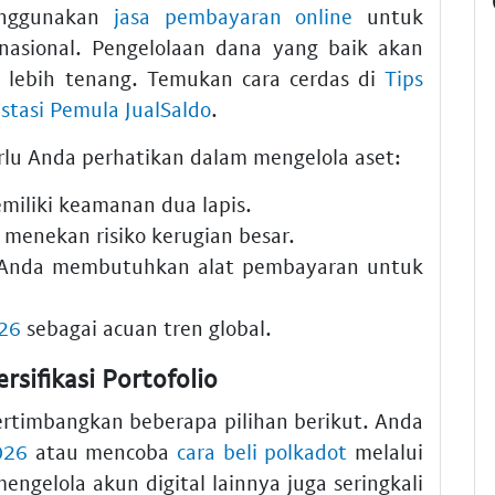
enggunakan
jasa pembayaran online
untuk
rnasional. Pengelolaan dana yang baik akan
 lebih tenang. Temukan cara cerdas di
Tips
stasi Pemula JualSaldo
.
rlu Anda perhatikan dalam mengelola aset:
iliki keamanan dua lapis.
k menekan risiko kerugian besar.
 Anda membutuhkan alat pembayaran untuk
026
sebagai acuan tren global.
sifikasi Portofolio
pertimbangkan beberapa pilihan berikut. Anda
026
atau mencoba
cara beli polkadot
melalui
engelola akun digital lainnya juga seringkali