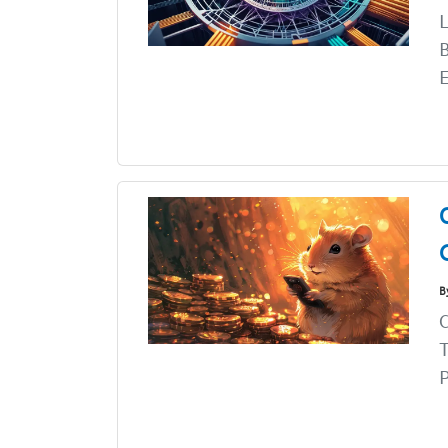
L
B
E
B
C
T
P