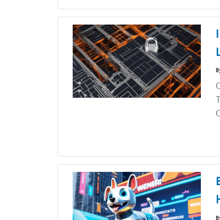
B
C
T
C
B