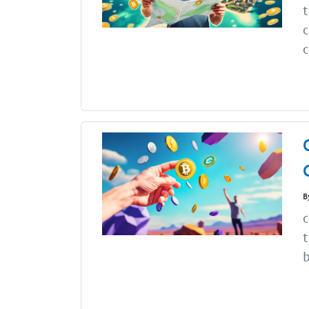
t
c
c
B
c
t
b