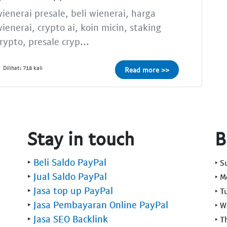
ienerai presale, beli wienerai, harga
ienerai, crypto ai, koin micin, staking
rypto, presale cryp...
Dilihat: 718 kali
Read more >>
Stay in touch
B
‣
Beli Saldo PayPal
‣ 
‣
Jual Saldo PayPal
‣ 
‣
Jasa top up PayPal
‣ T
‣
Jasa Pembayaran Online PayPal
‣ 
‣
Jasa SEO Backlink
‣ T