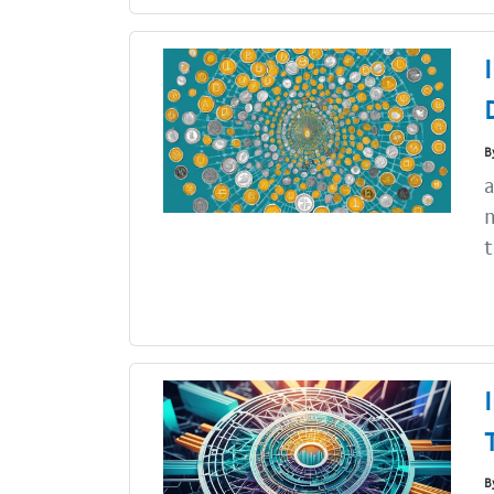
B
a
n
t
B