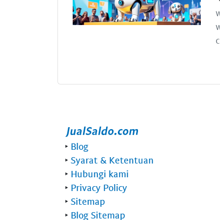
w
w
c
‣
Blog
‣
Syarat & Ketentuan
‣
Hubungi kami
‣
Privacy Policy
‣
Sitemap
‣
Blog Sitemap