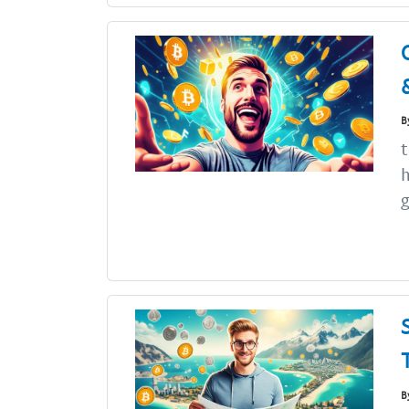
B
t
h
g
B