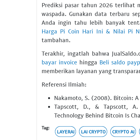
Prediksi pasar tahun 2026 terlihat
waspada. Gunakan data terbaru se
Anda ingin tahu lebih banyak ten
Harga Pi Coin Hari Ini & Nilai Pi 
tambahan.
Terakhir, ingatlah bahwa JualSald
bayar invoice
hingga
Beli saldo payp
memberikan layanan yang transpara
Referensi Ilmiah:
Nakamoto, S. (2008). Bitcoin: A
Tapscott, D., & Tapscott, A.
Technology Behind Bitcoin Is Ch
Tag:
LAYERAI
LAI CRYPTO
CRYPTO AI