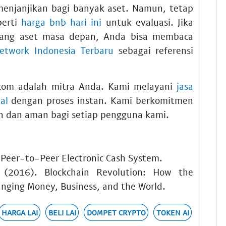
 menjanjikan bagi banyak aset. Namun, tetap
perti
harga bnb hari ini
untuk evaluasi. Jika
tang aset masa depan, Anda bisa membaca
Network Indonesia Terbaru
sebagai referensi
o.com adalah mitra Anda. Kami melayani
jasa
al
dengan proses instan. Kami berkomitmen
n dan aman bagi setiap pengguna kami.
 Peer-to-Peer Electronic Cash System.
 (2016). Blockchain Revolution: How the
anging Money, Business, and the World.
HARGA LAI
BELI LAI
DOMPET CRYPTO
TOKEN AI