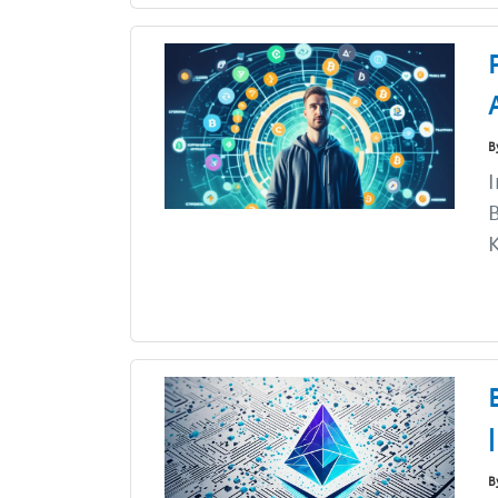
B
I
B
K
B