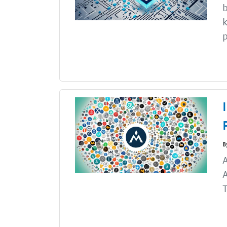
b
k
p
B
A
A
T