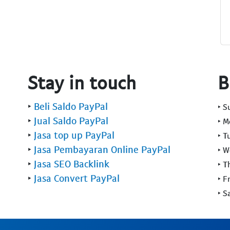
Stay in touch
B
‣
Beli Saldo PayPal
‣ 
‣
Jual Saldo PayPal
‣ 
‣
Jasa top up PayPal
‣ T
‣
Jasa Pembayaran Online PayPal
‣ 
‣
Jasa SEO Backlink
‣ T
‣
Jasa Convert PayPal
‣ F
‣ S