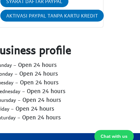
SYARAT DAFTAR PAYPAL
AKTIVASI PAYPAL TANPA KARTU KREDIT
usiness profile
- Open 24 hours
Sunday
- Open 24 hours
Monday
- Open 24 hours
uesday
- Open 24 hours
Wednesday
- Open 24 hours
hursday
- Open 24 hours
riday
- Open 24 hours
aturday
Chat with us