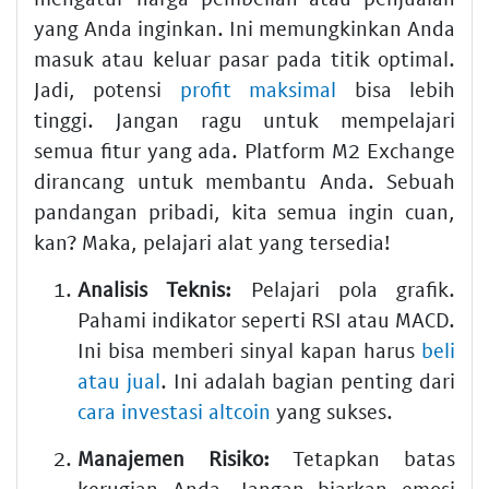
yang Anda inginkan. Ini memungkinkan Anda
masuk atau keluar pasar pada titik optimal.
Jadi, potensi
profit maksimal
bisa lebih
tinggi. Jangan ragu untuk mempelajari
semua fitur yang ada. Platform M2 Exchange
dirancang untuk membantu Anda. Sebuah
pandangan pribadi, kita semua ingin cuan,
kan? Maka, pelajari alat yang tersedia!
Analisis Teknis:
Pelajari pola grafik.
Pahami indikator seperti RSI atau MACD.
Ini bisa memberi sinyal kapan harus
beli
atau jual
. Ini adalah bagian penting dari
cara investasi altcoin
yang sukses.
Manajemen Risiko:
Tetapkan batas
kerugian Anda. Jangan biarkan emosi