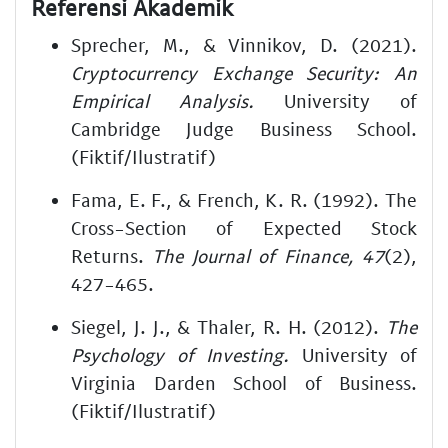
Referensi Akademik
Sprecher, M., & Vinnikov, D. (2021).
Cryptocurrency Exchange Security: An
Empirical Analysis.
University of
Cambridge Judge Business School.
(Fiktif/Ilustratif)
Fama, E. F., & French, K. R. (1992). The
Cross-Section of Expected Stock
Returns.
The Journal of Finance, 47
(2),
427-465.
Siegel, J. J., & Thaler, R. H. (2012).
The
Psychology of Investing.
University of
Virginia Darden School of Business.
(Fiktif/Ilustratif)