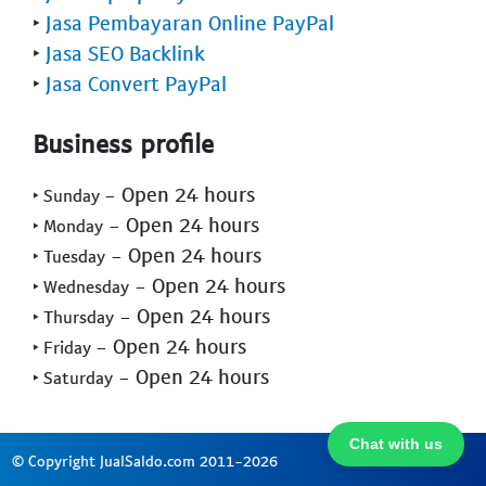
‣
Jasa Pembayaran Online PayPal
‣
Jasa SEO Backlink
‣
Jasa Convert PayPal
Business profile
- Open 24 hours
‣ Sunday
- Open 24 hours
‣ Monday
- Open 24 hours
‣ Tuesday
- Open 24 hours
‣ Wednesday
- Open 24 hours
‣ Thursday
- Open 24 hours
‣ Friday
- Open 24 hours
‣ Saturday
Chat with us
© Copyright JualSaldo.com 2011-2026