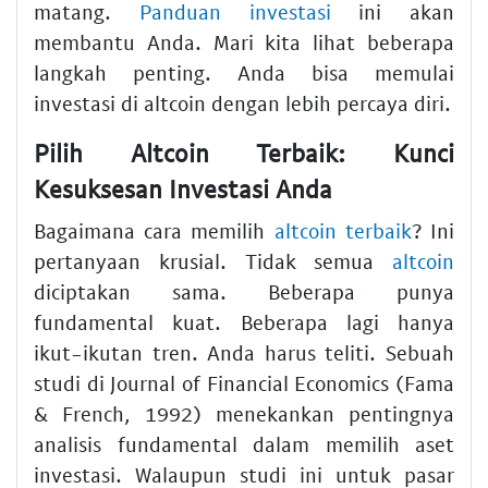
matang.
Panduan investasi
ini akan
membantu Anda. Mari kita lihat beberapa
langkah penting. Anda bisa memulai
investasi di altcoin dengan lebih percaya diri.
Pilih Altcoin Terbaik: Kunci
Kesuksesan Investasi Anda
Bagaimana cara memilih
altcoin terbaik
? Ini
pertanyaan krusial. Tidak semua
altcoin
diciptakan sama. Beberapa punya
fundamental kuat. Beberapa lagi hanya
ikut-ikutan tren. Anda harus teliti. Sebuah
studi di Journal of Financial Economics (Fama
& French, 1992) menekankan pentingnya
analisis fundamental dalam memilih aset
investasi. Walaupun studi ini untuk pasar