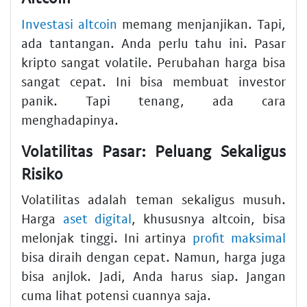
Investasi altcoin
memang menjanjikan. Tapi,
ada tantangan. Anda perlu tahu ini. Pasar
kripto sangat volatile. Perubahan harga bisa
sangat cepat. Ini bisa membuat investor
panik. Tapi tenang, ada cara
menghadapinya.
Volatilitas Pasar: Peluang Sekaligus
Risiko
Volatilitas adalah teman sekaligus musuh.
Harga
aset digital
, khususnya altcoin, bisa
melonjak tinggi. Ini artinya
profit maksimal
bisa diraih dengan cepat. Namun, harga juga
bisa anjlok. Jadi, Anda harus siap. Jangan
cuma lihat potensi cuannya saja.