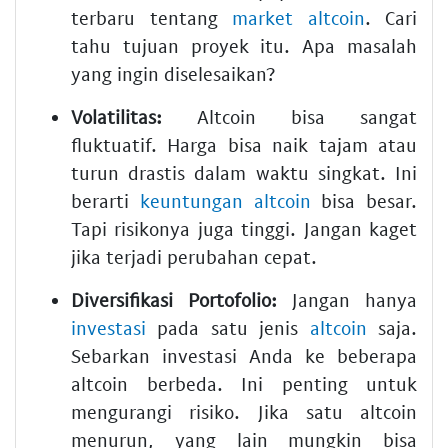
terbaru tentang
market altcoin
. Cari
tahu tujuan proyek itu. Apa masalah
yang ingin diselesaikan?
Volatilitas:
Altcoin bisa sangat
fluktuatif. Harga bisa naik tajam atau
turun drastis dalam waktu singkat. Ini
berarti
keuntungan altcoin
bisa besar.
Tapi risikonya juga tinggi. Jangan kaget
jika terjadi perubahan cepat.
Diversifikasi Portofolio:
Jangan hanya
investasi
pada satu jenis
altcoin
saja.
Sebarkan investasi Anda ke beberapa
altcoin berbeda. Ini penting untuk
mengurangi risiko. Jika satu altcoin
menurun, yang lain mungkin bisa