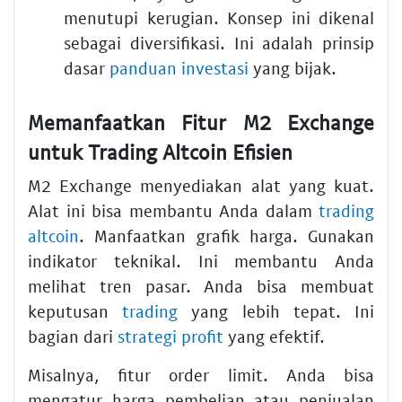
menutupi kerugian. Konsep ini dikenal
sebagai diversifikasi. Ini adalah prinsip
dasar
panduan investasi
yang bijak.
Memanfaatkan Fitur M2 Exchange
untuk Trading Altcoin Efisien
M2 Exchange menyediakan alat yang kuat.
Alat ini bisa membantu Anda dalam
trading
altcoin
. Manfaatkan grafik harga. Gunakan
indikator teknikal. Ini membantu Anda
melihat tren pasar. Anda bisa membuat
keputusan
trading
yang lebih tepat. Ini
bagian dari
strategi profit
yang efektif.
Misalnya, fitur order limit. Anda bisa
mengatur harga pembelian atau penjualan