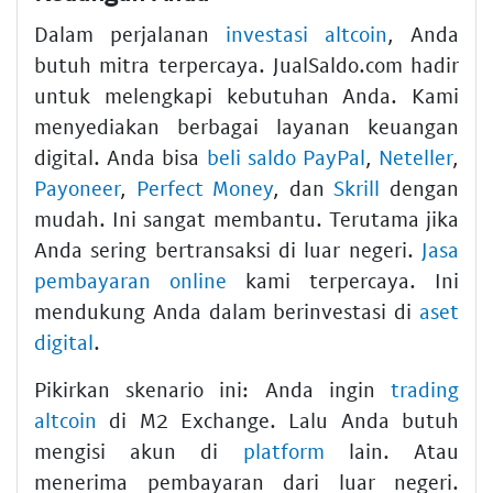
Dalam perjalanan
investasi altcoin
, Anda
butuh mitra terpercaya. JualSaldo.com hadir
untuk melengkapi kebutuhan Anda. Kami
menyediakan berbagai layanan keuangan
digital. Anda bisa
beli saldo PayPal
,
Neteller
,
Payoneer
,
Perfect Money
, dan
Skrill
dengan
mudah. Ini sangat membantu. Terutama jika
Anda sering bertransaksi di luar negeri.
Jasa
pembayaran online
kami terpercaya. Ini
mendukung Anda dalam berinvestasi di
aset
digital
.
Pikirkan skenario ini: Anda ingin
trading
altcoin
di M2 Exchange. Lalu Anda butuh
mengisi akun di
platform
lain. Atau
menerima pembayaran dari luar negeri.