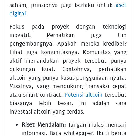
saham, prinsipnya juga berlaku untuk
aset
digital
.
Fokus pada proyek dengan teknologi
inovatif. Perhatikan juga tim
pengembangnya. Apakah mereka kredibel?
Lihat juga komunitasnya. Komunitas yang
aktif menandakan proyek tersebut punya
dukungan kuat. Contohnya, perhatikan
altcoin yang punya kasus penggunaan nyata.
Misalnya, yang mendukung transaksi cepat
atau smart contract.
Potensi altcoin
tersebut
biasanya lebih besar. Ini adalah cara
investasi altcoin yang cerdas.
Riset Mendalam:
Jangan malas mencari
informasi. Baca whitepaper. Ikuti berita