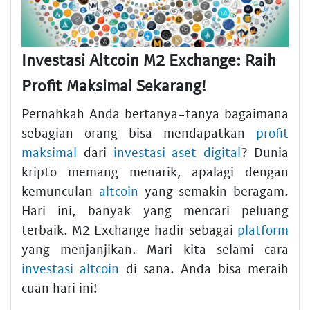
Investasi Altcoin M2 Exchange: Raih
Profit Maksimal Sekarang!
Pernahkah Anda bertanya-tanya bagaimana
sebagian orang bisa mendapatkan
profit
maksimal
dari
investasi aset digital
? Dunia
kripto memang menarik, apalagi dengan
kemunculan
altcoin
yang semakin beragam.
Hari ini, banyak yang mencari peluang
terbaik. M2 Exchange hadir sebagai
platform
yang menjanjikan. Mari kita selami cara
investasi altcoin
di sana. Anda bisa meraih
cuan hari ini!