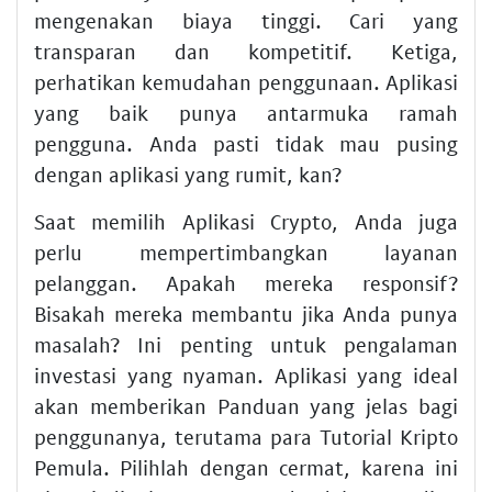
mengenakan biaya tinggi. Cari yang
transparan dan kompetitif. Ketiga,
perhatikan kemudahan penggunaan. Aplikasi
yang baik punya antarmuka ramah
pengguna. Anda pasti tidak mau pusing
dengan aplikasi yang rumit, kan?
Saat memilih Aplikasi Crypto, Anda juga
perlu mempertimbangkan layanan
pelanggan. Apakah mereka responsif?
Bisakah mereka membantu jika Anda punya
masalah? Ini penting untuk pengalaman
investasi yang nyaman. Aplikasi yang ideal
akan memberikan Panduan yang jelas bagi
penggunanya, terutama para Tutorial Kripto
Pemula. Pilihlah dengan cermat, karena ini