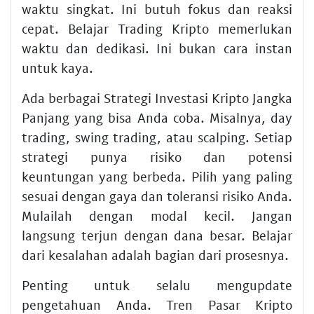
waktu singkat. Ini butuh fokus dan reaksi
cepat. Belajar Trading Kripto memerlukan
waktu dan dedikasi. Ini bukan cara instan
untuk kaya.
Ada berbagai Strategi Investasi Kripto Jangka
Panjang yang bisa Anda coba. Misalnya, day
trading, swing trading, atau scalping. Setiap
strategi punya risiko dan potensi
keuntungan yang berbeda. Pilih yang paling
sesuai dengan gaya dan toleransi risiko Anda.
Mulailah dengan modal kecil. Jangan
langsung terjun dengan dana besar. Belajar
dari kesalahan adalah bagian dari prosesnya.
Penting untuk selalu mengupdate
pengetahuan Anda. Tren Pasar Kripto