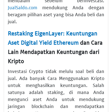
mendalam sebelum berinvestasi.
JualSaldo.com
mendukung Anda dengan
beragam pilihan aset yang bisa Anda beli dan
jual.
Restaking EigenLayer: Keuntungan
Aset Digital Yield Ethereum
dan Cara
Lain Mendapatkan Keuntungan dari
Kripto
Investasi Crypto tidak melulu soal beli dan
jual. Ada banyak Cara Menggunakan Kripto
untuk menghasilkan keuntungan. Salah
satunya adalah staking, di mana Anda
mengunci aset Anda untuk mendukung
jaringan blockchain dan mendapatkan