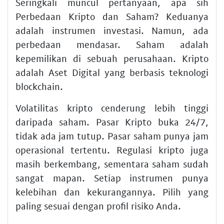
Seringkali muncul pertanyaan, apa sih
Perbedaan Kripto dan Saham? Keduanya
adalah instrumen investasi. Namun, ada
perbedaan mendasar. Saham adalah
kepemilikan di sebuah perusahaan. Kripto
adalah Aset Digital yang berbasis teknologi
blockchain.
Volatilitas kripto cenderung lebih tinggi
daripada saham. Pasar Kripto buka 24/7,
tidak ada jam tutup. Pasar saham punya jam
operasional tertentu. Regulasi kripto juga
masih berkembang, sementara saham sudah
sangat mapan. Setiap instrumen punya
kelebihan dan kekurangannya. Pilih yang
paling sesuai dengan profil risiko Anda.