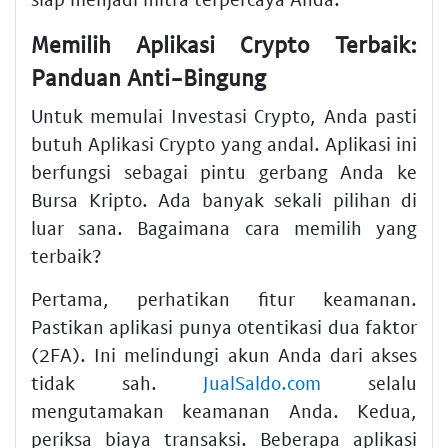
Memilih Aplikasi Crypto Terbaik:
Panduan Anti-Bingung
Untuk memulai Investasi Crypto, Anda pasti
butuh Aplikasi Crypto yang andal. Aplikasi ini
berfungsi sebagai pintu gerbang Anda ke
Bursa Kripto. Ada banyak sekali pilihan di
luar sana. Bagaimana cara memilih yang
terbaik?
Pertama, perhatikan fitur keamanan.
Pastikan aplikasi punya otentikasi dua faktor
(2FA). Ini melindungi akun Anda dari akses
tidak sah.
JualSaldo.com
selalu
mengutamakan keamanan Anda. Kedua,
periksa biaya transaksi. Beberapa aplikasi