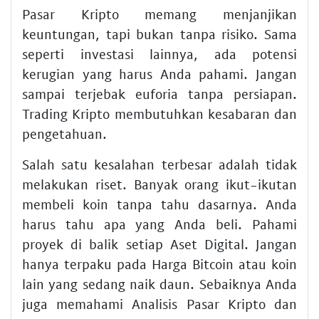
Pasar Kripto memang menjanjikan
keuntungan, tapi bukan tanpa risiko. Sama
seperti investasi lainnya, ada potensi
kerugian yang harus Anda pahami. Jangan
sampai terjebak euforia tanpa persiapan.
Trading Kripto membutuhkan kesabaran dan
pengetahuan.
Salah satu kesalahan terbesar adalah tidak
melakukan riset. Banyak orang ikut-ikutan
membeli koin tanpa tahu dasarnya. Anda
harus tahu apa yang Anda beli. Pahami
proyek di balik setiap Aset Digital. Jangan
hanya terpaku pada Harga Bitcoin atau koin
lain yang sedang naik daun. Sebaiknya Anda
juga memahami Analisis Pasar Kripto dan