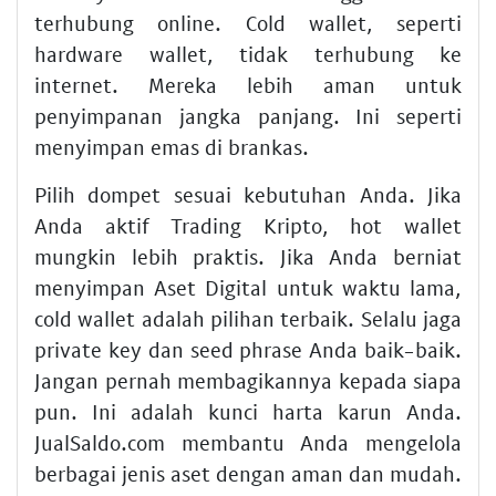
terhubung online. Cold wallet, seperti
hardware wallet, tidak terhubung ke
internet. Mereka lebih aman untuk
penyimpanan jangka panjang. Ini seperti
menyimpan emas di brankas.
Pilih dompet sesuai kebutuhan Anda. Jika
Anda aktif Trading Kripto, hot wallet
mungkin lebih praktis. Jika Anda berniat
menyimpan Aset Digital untuk waktu lama,
cold wallet adalah pilihan terbaik. Selalu jaga
private key dan seed phrase Anda baik-baik.
Jangan pernah membagikannya kepada siapa
pun. Ini adalah kunci harta karun Anda.
JualSaldo.com membantu Anda mengelola
berbagai jenis aset dengan aman dan mudah.