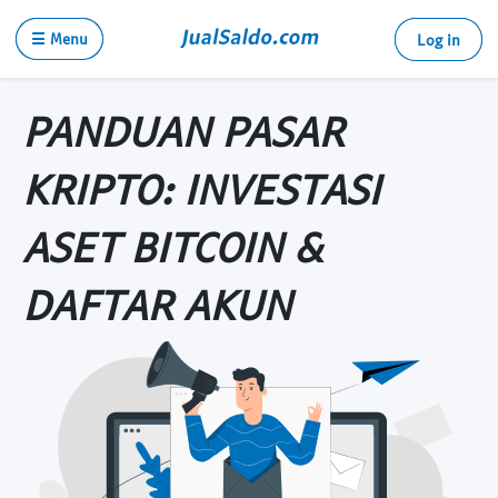
☰ Menu
Log in
PANDUAN PASAR
KRIPTO: INVESTASI
ASET BITCOIN &
DAFTAR AKUN