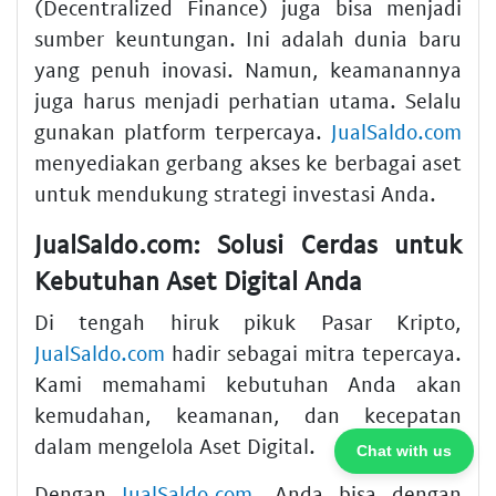
(Decentralized Finance) juga bisa menjadi
sumber keuntungan. Ini adalah dunia baru
yang penuh inovasi. Namun, keamanannya
juga harus menjadi perhatian utama. Selalu
gunakan platform terpercaya.
JualSaldo.com
menyediakan gerbang akses ke berbagai aset
untuk mendukung strategi investasi Anda.
JualSaldo.com: Solusi Cerdas untuk
Kebutuhan Aset Digital Anda
Di tengah hiruk pikuk Pasar Kripto,
JualSaldo.com
hadir sebagai mitra tepercaya.
Kami memahami kebutuhan Anda akan
kemudahan, keamanan, dan kecepatan
dalam mengelola Aset Digital.
Chat with us
Dengan
JualSaldo.com
, Anda bisa dengan