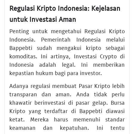
Regulasi Kripto Indonesia: Kejelasan
untuk Investasi Aman
Penting untuk mengetahui Regulasi Kripto
Indonesia. Pemerintah Indonesia melalui
Bappebti sudah mengakui kripto sebagai
komoditas. Ini artinya, Investasi Crypto di
Indonesia adalah legal. Ini memberikan
kepastian hukum bagi para investor.
Adanya regulasi membuat Pasar Kripto lebih
transparan dan aman. Anda tidak perlu
khawatir berinvestasi di pasar gelap. Bursa
Kripto yang terdaftar di Bappebti diawasi
ketat. Mereka harus memenuhi standar
keamanan dan kepatuhan. Ini tentu