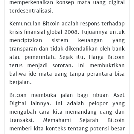
memperkenalkan konsep mata uang digital
terdesentralisasi.
Kemunculan Bitcoin adalah respons terhadap
krisis finansial global 2008. Tujuannya untuk
menciptakan sistem keuangan yang
transparan dan tidak dikendalikan oleh bank
atau pemerintah. Sejak itu, Harga Bitcoin
terus menjadi sorotan. Ini membuktikan
bahwa ide mata uang tanpa perantara bisa
berjalan.
Bitcoin membuka jalan bagi ribuan Aset
Digital lainnya. Ini adalah pelopor yang
mengubah cara kita memandang uang dan
transaksi. Memahami Sejarah Bitcoin
memberi kita konteks tentang potensi besar