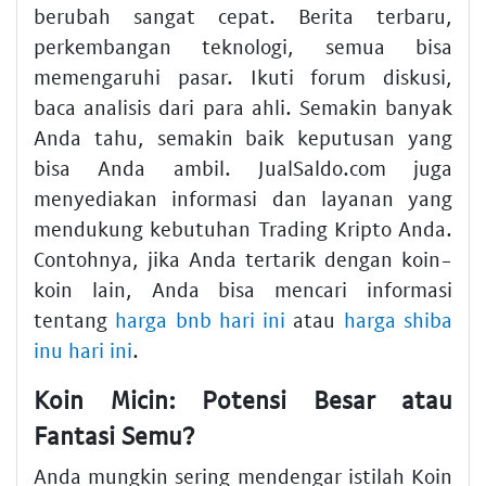
berubah sangat cepat. Berita terbaru,
perkembangan teknologi, semua bisa
memengaruhi pasar. Ikuti forum diskusi,
baca analisis dari para ahli. Semakin banyak
Anda tahu, semakin baik keputusan yang
bisa Anda ambil. JualSaldo.com juga
menyediakan informasi dan layanan yang
mendukung kebutuhan Trading Kripto Anda.
Contohnya, jika Anda tertarik dengan koin-
koin lain, Anda bisa mencari informasi
tentang
harga bnb hari ini
atau
harga shiba
inu hari ini
.
Koin Micin: Potensi Besar atau
Fantasi Semu?
Anda mungkin sering mendengar istilah Koin