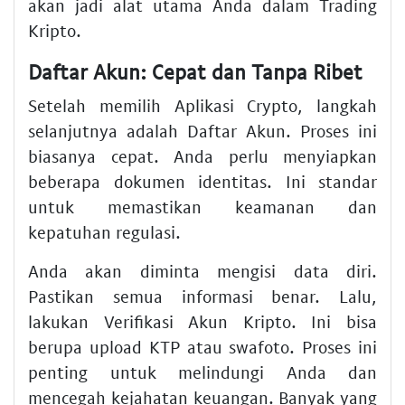
akan jadi alat utama Anda dalam Trading
Kripto.
Daftar Akun: Cepat dan Tanpa Ribet
Setelah memilih Aplikasi Crypto, langkah
selanjutnya adalah Daftar Akun. Proses ini
biasanya cepat. Anda perlu menyiapkan
beberapa dokumen identitas. Ini standar
untuk memastikan keamanan dan
kepatuhan regulasi.
Anda akan diminta mengisi data diri.
Pastikan semua informasi benar. Lalu,
lakukan Verifikasi Akun Kripto. Ini bisa
berupa upload KTP atau swafoto. Proses ini
penting untuk melindungi Anda dan
mencegah kejahatan keuangan. Banyak yang