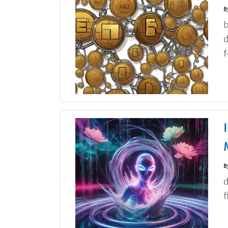
B
b
d
f
B
d
f