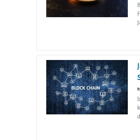
B
J
B
b
k
d