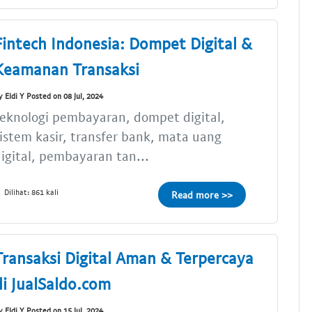
Fintech Indonesia: Dompet Digital &
Keamanan Transaksi
y Eldi Y Posted on 08 Jul, 2024
eknologi pembayaran, dompet digital,
istem kasir, transfer bank, mata uang
igital, pembayaran tan...
Dilihat: 861 kali
Read more >>
Transaksi Digital Aman & Terpercaya
di JualSaldo.com
y Eldi Y Posted on 15 Jul, 2024