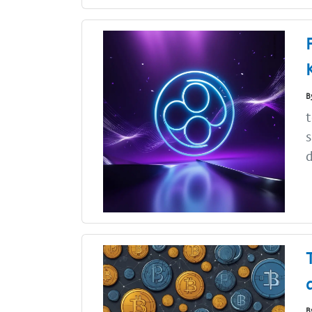
B
t
s
d
B