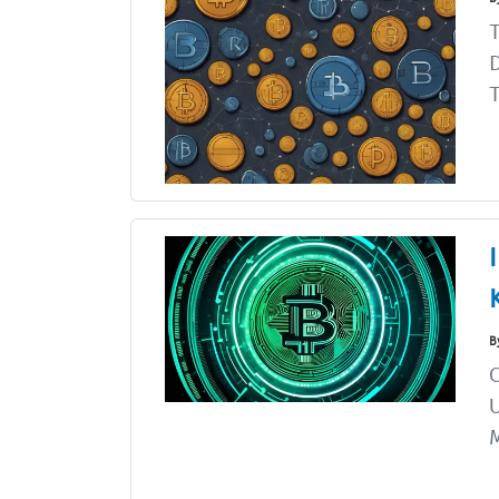
T
T
B
C
U