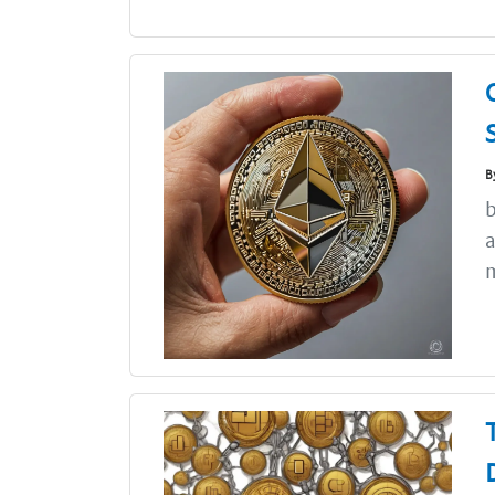
B
b
a
m