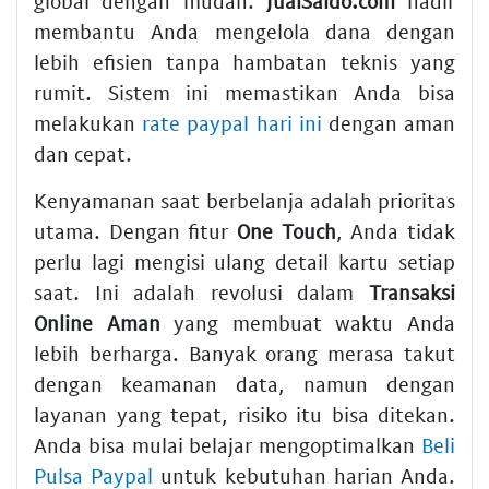
global dengan mudah.
JualSaldo.com
hadir
membantu Anda mengelola dana dengan
lebih efisien tanpa hambatan teknis yang
rumit. Sistem ini memastikan Anda bisa
melakukan
rate paypal hari ini
dengan aman
dan cepat.
Kenyamanan saat berbelanja adalah prioritas
utama. Dengan fitur
One Touch
, Anda tidak
perlu lagi mengisi ulang detail kartu setiap
saat. Ini adalah revolusi dalam
Transaksi
Online Aman
yang membuat waktu Anda
lebih berharga. Banyak orang merasa takut
dengan keamanan data, namun dengan
layanan yang tepat, risiko itu bisa ditekan.
Anda bisa mulai belajar mengoptimalkan
Beli
Pulsa Paypal
untuk kebutuhan harian Anda.