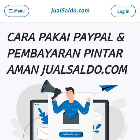
☰ Menu
Log in
CARA PAKAI PAYPAL &
PEMBAYARAN PINTAR
AMAN JUALSALDO.COM