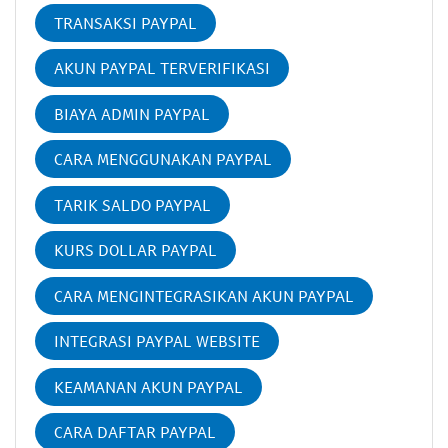
TRANSAKSI PAYPAL
AKUN PAYPAL TERVERIFIKASI
BIAYA ADMIN PAYPAL
CARA MENGGUNAKAN PAYPAL
TARIK SALDO PAYPAL
KURS DOLLAR PAYPAL
CARA MENGINTEGRASIKAN AKUN PAYPAL
INTEGRASI PAYPAL WEBSITE
KEAMANAN AKUN PAYPAL
CARA DAFTAR PAYPAL