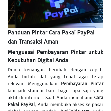
Panduan Pintar Cara Pakai PayPal
dan Transaksi Aman
Menguasai Pembayaran Pintar untuk
Kebutuhan Digital Anda
Dunia keuangan berubah dengan cepat.
Anda butuh alat yang tepat agar tetap
relevan. Menggunakan
Pembayaran Pintar
kini jadi standar baru bagi siapa saja yang
aktif di internet. Saat Anda memahami
Cara
Pakai PayPal
, Anda membuka akses ke pasar