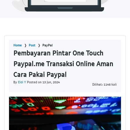
Home
Post
PayPal
Pembayaran Pintar One Touch
Paypal.me Transaksi Online Aman
Cara Pakai Paypal
By
Eldi Y
Posted on 13 Jun, 2024
Dilihat: 1148 kali