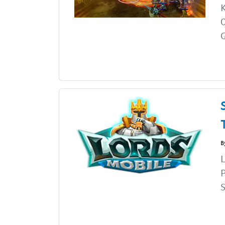
K
O
G
B
L
P
S