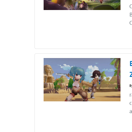
C
B
C
B
r
c
a