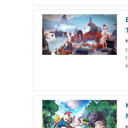
B
t
t
k
B