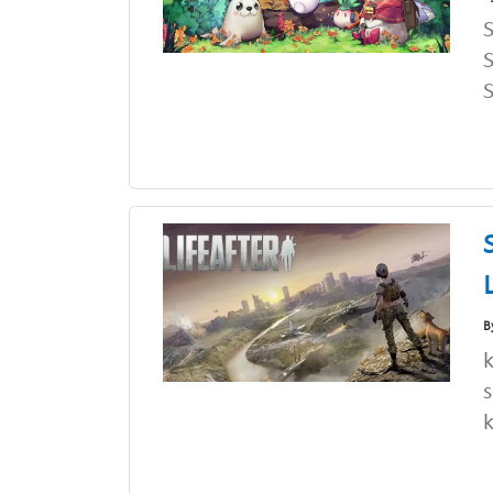
S
S
S
B
k
s
k