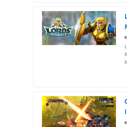
B
L
M
M
B