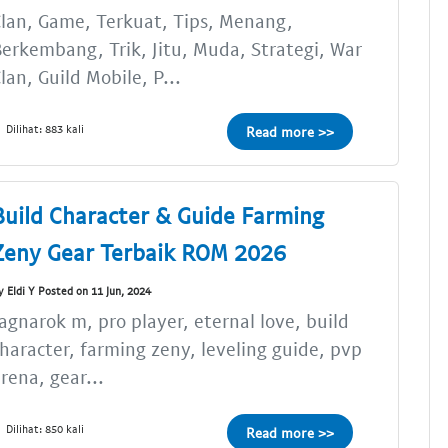
lan, Game, Terkuat, Tips, Menang,
erkembang, Trik, Jitu, Muda, Strategi, War
lan, Guild Mobile, P...
Dilihat: 883 kali
Read more >>
Build Character & Guide Farming
Zeny Gear Terbaik ROM 2026
y Eldi Y Posted on 11 Jun, 2024
agnarok m, pro player, eternal love, build
haracter, farming zeny, leveling guide, pvp
rena, gear...
Dilihat: 850 kali
Read more >>