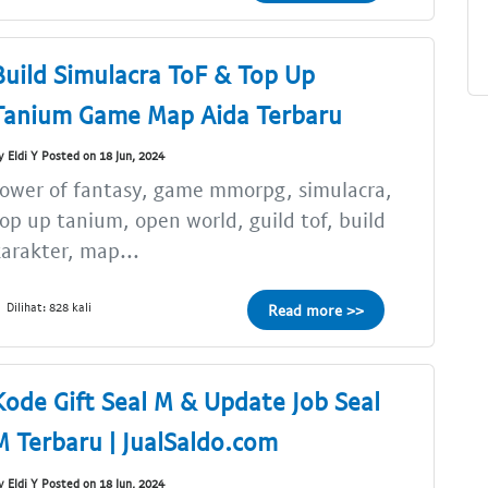
Build Simulacra ToF & Top Up
Tanium Game Map Aida Terbaru
y Eldi Y Posted on 18 Jun, 2024
ower of fantasy, game mmorpg, simulacra,
op up tanium, open world, guild tof, build
arakter, map...
Dilihat: 828 kali
Read more >>
Kode Gift Seal M & Update Job Seal
M Terbaru | JualSaldo.com
y Eldi Y Posted on 18 Jun, 2024