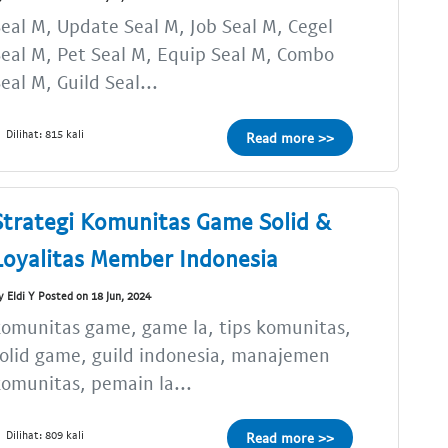
eal M, Update Seal M, Job Seal M, Cegel
eal M, Pet Seal M, Equip Seal M, Combo
eal M, Guild Seal...
Dilihat: 815 kali
Read more >>
Strategi Komunitas Game Solid &
Loyalitas Member Indonesia
y Eldi Y Posted on 18 Jun, 2024
omunitas game, game la, tips komunitas,
olid game, guild indonesia, manajemen
omunitas, pemain la...
Dilihat: 809 kali
Read more >>