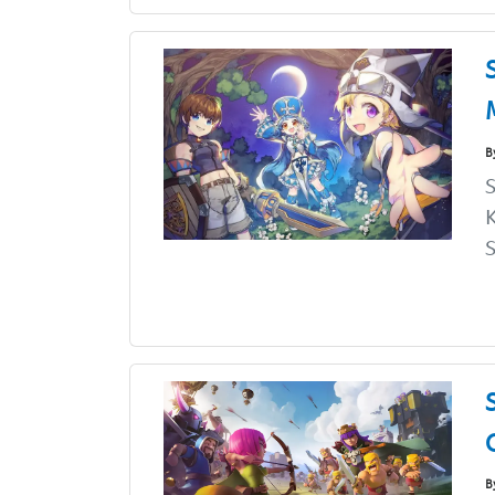
B
K
S
B