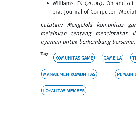
Williams, D. (2006). On and off t
era. Journal of Computer-Medi
Catatan: Mengelola komunitas ga
melainkan tentang menciptakan l
nyaman untuk berkembang bersama.
Tag:
KOMUNITAS GAME
GAME LA
T
MANAJEMEN KOMUNITAS
PEMAIN 
LOYALITAS MEMBER