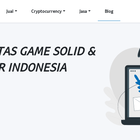
Jual
Cryptocurrency
Jasa
Blog
AS GAME SOLID &
R INDONESIA