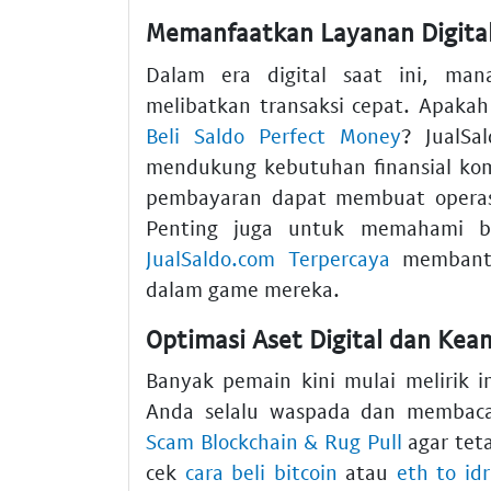
Memanfaatkan Layanan Digital
Dalam era digital saat ini, mana
melibatkan transaksi cepat. Apak
Beli Saldo Perfect Money
? JualSa
mendukung kebutuhan finansial ko
pembayaran dapat membuat operasi
Penting juga untuk memahami
JualSaldo.com Terpercaya
membantu
dalam game mereka.
Optimasi Aset Digital dan Kea
Banyak pemain kini mulai melirik i
Anda selalu waspada dan membaca
Scam Blockchain & Rug Pull
agar teta
cek
cara beli bitcoin
atau
eth to idr