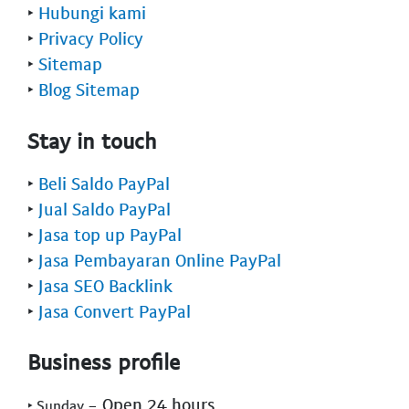
‣
Hubungi kami
‣
Privacy Policy
‣
Sitemap
‣
Blog Sitemap
Stay in touch
‣
Beli Saldo PayPal
‣
Jual Saldo PayPal
‣
Jasa top up PayPal
‣
Jasa Pembayaran Online PayPal
‣
Jasa SEO Backlink
‣
Jasa Convert PayPal
Business profile
- Open 24 hours
‣ Sunday