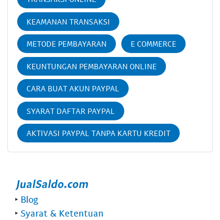
KEAMANAN TRANSAKSI
METODE PEMBAYARAN
E COMMERCE
KEUNTUNGAN PEMBAYARAN ONLINE
CARA BUAT AKUN PAYPAL
SYARAT DAFTAR PAYPAL
AKTIVASI PAYPAL TANPA KARTU KREDIT
‣
Blog
‣
Syarat & Ketentuan