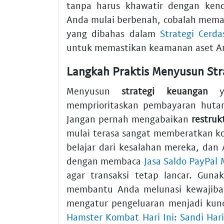
tanpa harus khawatir dengan kend
Anda mulai berbenah, cobalah memah
yang dibahas dalam
Strategi Cerd
untuk memastikan keamanan aset A
Langkah Praktis Menyusun St
Menyusun
strategi keuangan
ya
memprioritaskan pembayaran hutan
Jangan pernah mengabaikan
restruk
mulai terasa sangat memberatkan ko
belajar dari kesalahan mereka, d
dengan membaca
Jasa Saldo PayPal
agar transaksi tetap lancar. Guna
membantu Anda melunasi kewajiban 
mengatur pengeluaran menjadi ku
Hamster Kombat Hari Ini: Sandi Ha