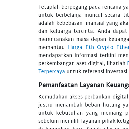
Tetaplah berpegang pada rencana y
untuk berbelanja muncul secara ti
adalah kebebasan finansial yang ak
dan keluarga tercinta. Anda dapa
merencanakan masa depan keuangan
memantau
Harga Eth Crypto Ethe
mendapatkan informasi terkini meng
perkembangan aset digital, lihatlah
Terpercaya
untuk referensi investasi 
Pemanfaatan Layanan Keuangan
Kemudahan akses perbankan digital
justru menambah beban hutang y
untuk kebutuhan yang memang prod
sebelum memilih layanan pihak keti
di kemudian hari. Simak ulasan 