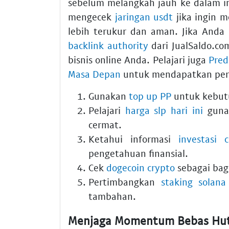
sebelum melangkah jauh ke dalam inv
mengecek
jaringan usdt
jika ingin m
lebih terukur dan aman. Jika And
backlink authority
dari JualSaldo.co
bisnis online Anda. Pelajari juga
Pred
Masa Depan
untuk mendapatkan persp
Gunakan
top up PP
untuk kebutu
Pelajari
harga slp hari ini
guna 
cermat.
Ketahui informasi
investasi 
pengetahuan finansial.
Cek
dogecoin crypto
sebagai bagi
Pertimbangkan
staking solana
tambahan.
Menjaga Momentum Bebas Hut