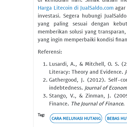
Harga Litecoin di JualSaldo.com
agar
investasi. Segera hubungi JualSa
yang paling sesuai dengan kebu
memberikan solusi yang transparan,
yang ingin memperbaiki kondisi finan
Referensi:
Lusardi, A., & Mitchell, O. S. 
Literacy: Theory and Evidence.
Gathergood, J. (2012). Self-co
indebtedness.
Journal of Econom
Stango, V., & Zinman, J. (200
Finance.
The Journal of Finance
.
Tag:
CARA MELUNASI HUTANG
BEBAS H