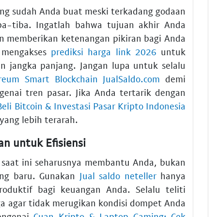
ang sudah Anda buat meski terkadang godaan
ba-tiba. Ingatlah bahwa tujuan akhir Anda
an memberikan ketenangan pikiran bagi Anda
t mengakses
prediksi harga link 2026
untuk
 jangka panjang. Jangan lupa untuk selalu
reum Smart Blockchain JualSaldo.com
demi
enai tren pasar. Jika Anda tertarik dengan
Beli Bitcoin & Investasi Pasar Kripto Indonesia
yang lebih terarah.
 untuk Efisiensi
 saat ini seharusnya membantu Anda, bukan
ang baru. Gunakan
Jual saldo neteller
hanya
uktif bagi keuangan Anda. Selalu teliti
ga agar tidak merugikan kondisi dompet Anda
mengenai
Cuan Kripto & Laptop Gaming: Cek