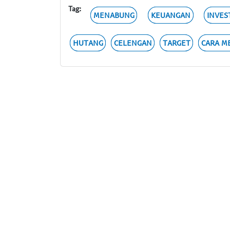
Tag:
MENABUNG
KEUANGAN
INVES
HUTANG
CELENGAN
TARGET
CARA M