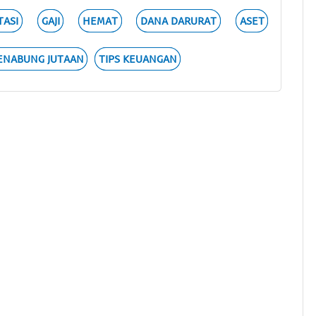
TASI
GAJI
HEMAT
DANA DARURAT
ASET
ENABUNG JUTAAN
TIPS KEUANGAN