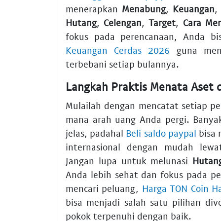
menerapkan
Menabung
,
Keuangan
Hutang
,
Celengan
,
Target
,
Cara Me
fokus pada perencanaan, Anda b
Keuangan Cerdas 2026
guna meni
terbebani setiap bulannya.
Langkah Praktis Menata Aset
Mulailah dengan mencatat setiap pe
mana arah uang Anda pergi. Banyak
jelas, padahal
Beli saldo paypal
bisa 
internasional dengan mudah lew
Jangan lupa untuk melunasi
Hutan
Anda lebih sehat dan fokus pada 
mencari peluang,
Harga TON Coin Har
bisa menjadi salah satu pilihan div
pokok terpenuhi dengan baik.