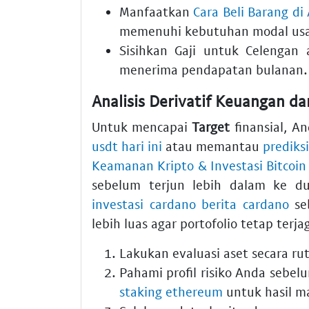
Manfaatkan
Cara Beli Barang di
memenuhi kebutuhan modal usa
Sisihkan
Gaji
untuk
Celengan
a
menerima pendapatan bulanan.
Analisis Derivatif Keuangan da
Untuk mencapai
Target
finansial, A
usdt hari ini
atau memantau
prediks
Keamanan Kripto & Investasi Bitcoin
sebelum terjun lebih dalam ke du
investasi cardano berita cardano
seb
lebih luas agar portofolio tetap terja
Lakukan evaluasi aset secara rut
Pahami profil risiko Anda sebe
staking ethereum
untuk hasil m