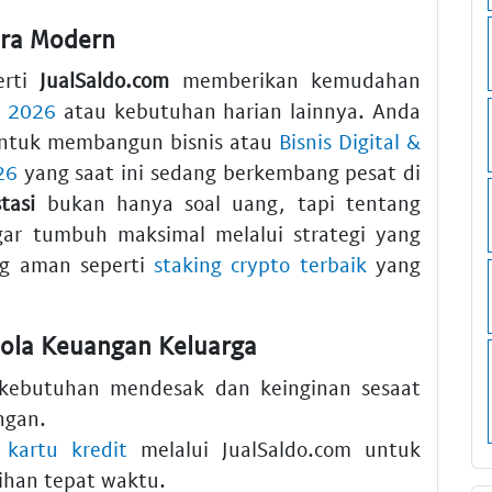
Era Modern
erti
JualSaldo.com
memberikan kemudahan
l 2026
atau kebutuhan harian lainnya. Anda
ntuk membangun bisnis atau
Bisnis Digital &
26
yang saat ini sedang berkembang pesat di
tasi
bukan hanya soal uang, tapi tentang
ar tumbuh maksimal melalui strategi yang
ng aman seperti
staking crypto terbaik
yang
ola Keuangan Keluarga
a kebutuhan mendesak dan keinginan sesaat
ngan
.
 kartu kredit
melalui
JualSaldo.com
untuk
han tepat waktu.