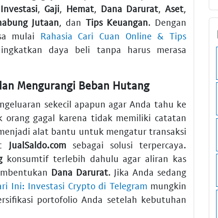
,
Investasi
,
Gaji
,
Hemat
,
Dana Darurat
,
Aset
,
nabung Jutaan
, dan
Tips Keuangan
. Dengan
isa mulai
Rahasia Cari Cuan Online & Tips
ngkatkan daya beli tanpa harus merasa
 dan Mengurangi Beban Hutang
ngeluaran sekecil apapun agar Anda tahu ke
 orang gagal karena tidak memiliki catatan
menjadi alat bantu untuk mengatur transaksi
at
JualSaldo.com
sebagai solusi terpercaya.
g
konsumtif terlebih dahulu agar aliran kas
pembentukan
Dana Darurat
. Jika Anda sedang
i Ini: Investasi Crypto di Telegram
mungkin
ersifikasi portofolio Anda setelah kebutuhan