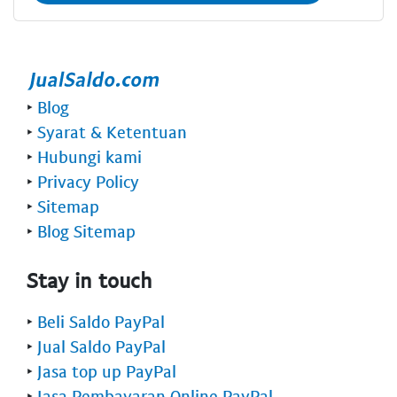
‣
Blog
‣
Syarat & Ketentuan
‣
Hubungi kami
‣
Privacy Policy
‣
Sitemap
‣
Blog Sitemap
Stay in touch
‣
Beli Saldo PayPal
‣
Jual Saldo PayPal
‣
Jasa top up PayPal
‣
Jasa Pembayaran Online PayPal