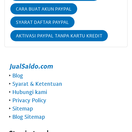
CARA BUAT AKUN PAYPAL
SYARAT DAFTAR PAYPAL
AKTIVASI PAYPAL TANPA KARTU KREDIT
‣
Blog
‣
Syarat & Ketentuan
‣
Hubungi kami
‣
Privacy Policy
‣
Sitemap
‣
Blog Sitemap