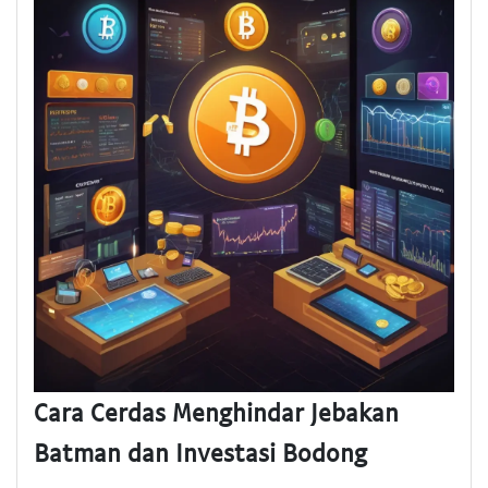
Cara Cerdas Menghindar Jebakan
Batman dan Investasi Bodong