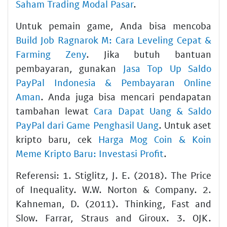
Saham Trading Modal Pasar
.
Untuk pemain game, Anda bisa mencoba
Build Job Ragnarok M: Cara Leveling Cepat &
Farming Zeny
. Jika butuh bantuan
pembayaran, gunakan
Jasa Top Up Saldo
PayPal Indonesia & Pembayaran Online
Aman
. Anda juga bisa mencari pendapatan
tambahan lewat
Cara Dapat Uang & Saldo
PayPal dari Game Penghasil Uang
. Untuk aset
kripto baru, cek
Harga Mog Coin & Koin
Meme Kripto Baru: Investasi Profit
.
Referensi: 1. Stiglitz, J. E. (2018). The Price
of Inequality. W.W. Norton & Company. 2.
Kahneman, D. (2011). Thinking, Fast and
Slow. Farrar, Straus and Giroux. 3. OJK.