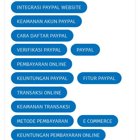
INTEGRASI PAYPAL WEBSITE
KEAMANAN AKUN PAYPAL
CARA DAFTAR PAYPAL
VERIFIKASI PAYPAL
PAYPAL
PEMBAYARAN ONLINE
KEUNTUNGAN PAYPAL
FITUR PAYPAL
TRANSAKSI ONLINE
KEAMANAN TRANSAKSI
METODE PEMBAYARAN
E COMMERCE
KEUNTUNGAN PEMBAYARAN ONLINE