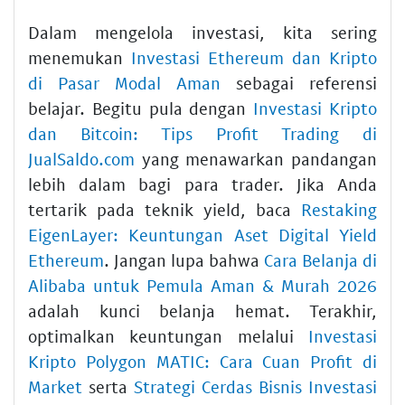
Dalam mengelola investasi, kita sering
menemukan
Investasi Ethereum dan Kripto
di Pasar Modal Aman
sebagai referensi
belajar. Begitu pula dengan
Investasi Kripto
dan Bitcoin: Tips Profit Trading di
JualSaldo.com
yang menawarkan pandangan
lebih dalam bagi para trader. Jika Anda
tertarik pada teknik yield, baca
Restaking
EigenLayer: Keuntungan Aset Digital Yield
Ethereum
. Jangan lupa bahwa
Cara Belanja di
Alibaba untuk Pemula Aman & Murah 2026
adalah kunci belanja hemat. Terakhir,
optimalkan keuntungan melalui
Investasi
Kripto Polygon MATIC: Cara Cuan Profit di
Market
serta
Strategi Cerdas Bisnis Investasi