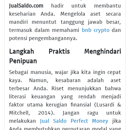
JualSaldo.com
hadir untuk membantu
keseharian Anda. Mengelola aset secara
mandiri menuntut tanggung jawab besar,
termasuk dalam memahami
bnb crypto
dan
potensi pengembangannya.
Langkah Praktis Menghindari
Penipuan
Sebagai manusia, wajar jika kita ingin cepat
kaya. Namun, kesabaran adalah aset
terbesar Anda. Riset menunjukkan bahwa
literasi keuangan yang rendah menjadi
faktor utama kerugian finansial (Lusardi &
Mitchell, 2014). Jangan ragu untuk
melakukan
Jual Saldo Perfect Money
jika
Anda membutuhkan perputaran modal yang