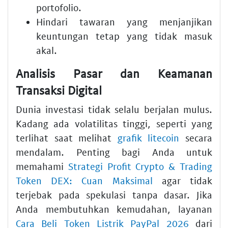
portofolio.
Hindari tawaran yang menjanjikan
keuntungan tetap yang tidak masuk
akal.
Analisis Pasar dan Keamanan
Transaksi Digital
Dunia investasi tidak selalu berjalan mulus.
Kadang ada volatilitas tinggi, seperti yang
terlihat saat melihat
grafik litecoin
secara
mendalam. Penting bagi Anda untuk
memahami
Strategi Profit Crypto & Trading
Token DEX: Cuan Maksimal
agar tidak
terjebak pada spekulasi tanpa dasar. Jika
Anda membutuhkan kemudahan, layanan
Cara Beli Token Listrik PayPal 2026
dari