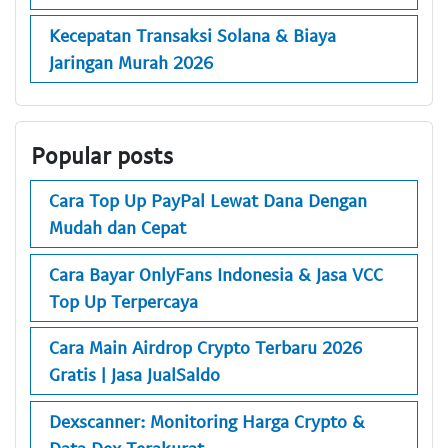
Kecepatan Transaksi Solana & Biaya
Jaringan Murah 2026
Popular posts
Cara Top Up PayPal Lewat Dana Dengan
Mudah dan Cepat
Cara Bayar OnlyFans Indonesia & Jasa VCC
Top Up Terpercaya
Cara Main Airdrop Crypto Terbaru 2026
Gratis | Jasa JualSaldo
Dexscanner: Monitoring Harga Crypto &
Data Dex Terakurat