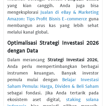
yang kian canggih. Anda juga bisa
mengeksplorasi
Jualan di eBay & Marketing
Amazon: Tips Profit Bisnis E-commerce
guna
membangun arus kas yang lebih sehat
melalui kanal global.
Optimalisasi Strategi Investasi 2026
dengan Data
Dalam merancang
Strategi Investasi 2026
,
Anda perlu mempertimbangkan berbagai
instrumen keuangan. Banyak investor
pemula mulai dengan
Belajar Investasi
Saham Pemula: Harga, Dividen & Beli Saham
sebagai fondasi. Jika Anda tertarik pada
ekosistem aset digital,
staking solana
indonesia
bisa menjadi pilihan menarik.