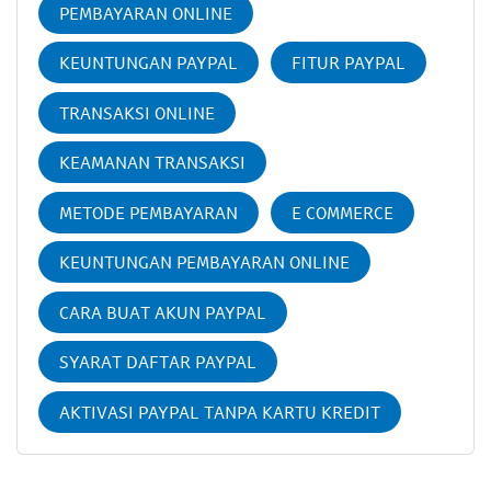
PEMBAYARAN ONLINE
KEUNTUNGAN PAYPAL
FITUR PAYPAL
TRANSAKSI ONLINE
KEAMANAN TRANSAKSI
METODE PEMBAYARAN
E COMMERCE
KEUNTUNGAN PEMBAYARAN ONLINE
CARA BUAT AKUN PAYPAL
SYARAT DAFTAR PAYPAL
AKTIVASI PAYPAL TANPA KARTU KREDIT