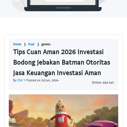
Home
Post
games
Tips Cuan Aman 2026 Investasi
Bodong Jebakan Batman Otoritas
Jasa Keuangan Investasi Aman
By
Eldi Y
Posted on 18 Jun, 2024
Dilihat: 820 kali