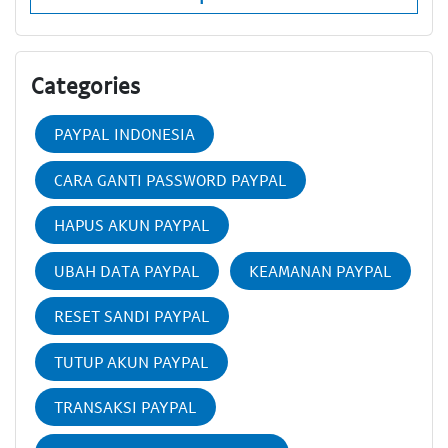
Categories
PAYPAL INDONESIA
CARA GANTI PASSWORD PAYPAL
HAPUS AKUN PAYPAL
UBAH DATA PAYPAL
KEAMANAN PAYPAL
RESET SANDI PAYPAL
TUTUP AKUN PAYPAL
TRANSAKSI PAYPAL