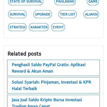
STATE OF SURVIVAL
PAHLAWAN
GAME
SURVIVAL
UPGRADE
TIER LIST
ALIANSI
STRATEGI
KARAKTER
EVENT
Related posts
Penghasil Saldo PayPal Gratis: Aplikasi
Reward & Akun Aman
Solusi Syariah: Pinjaman, Investasi & KPR
Halal Terbaik
Jasa Jual Saldo Kripto Bursa Investasi
Trading Aman Cepat