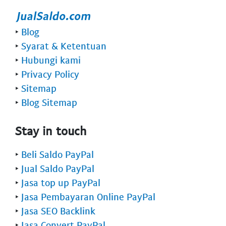
‣
Blog
‣
Syarat & Ketentuan
‣
Hubungi kami
‣
Privacy Policy
‣
Sitemap
‣
Blog Sitemap
Stay in touch
‣
Beli Saldo PayPal
‣
Jual Saldo PayPal
‣
Jasa top up PayPal
‣
Jasa Pembayaran Online PayPal
‣
Jasa SEO Backlink
‣
Jasa Convert PayPal