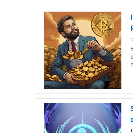
B
B
S
B
B