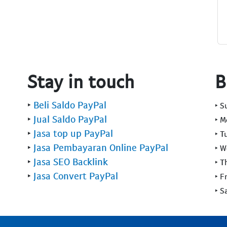
Stay in touch
B
‣
Beli Saldo PayPal
‣ 
‣
Jual Saldo PayPal
‣ 
‣
Jasa top up PayPal
‣ T
‣
Jasa Pembayaran Online PayPal
‣ 
‣
Jasa SEO Backlink
‣ T
‣
Jasa Convert PayPal
‣ F
‣ S