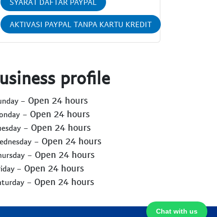
SYARAT DAFTAR PAYPAL
AKTIVASI PAYPAL TANPA KARTU KREDIT
usiness profile
- Open 24 hours
Sunday
- Open 24 hours
Monday
- Open 24 hours
uesday
- Open 24 hours
Wednesday
- Open 24 hours
hursday
- Open 24 hours
riday
- Open 24 hours
aturday
Chat with us