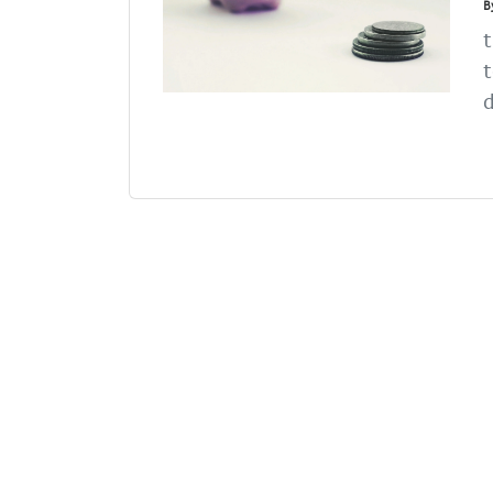
B
t
d