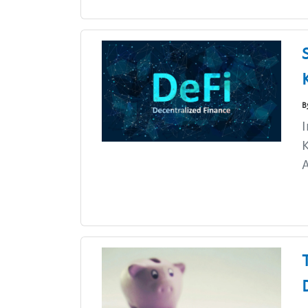
B
I
K
A