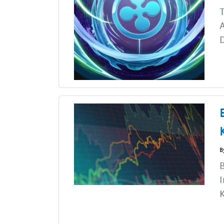
T
A
D
B
B
I
K