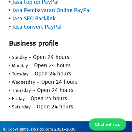
‣
Jasa top up PayPal
‣
Jasa Pembayaran Online PayPal
‣
Jasa SEO Backlink
‣
Jasa Convert PayPal
Business profile
- Open 24 hours
‣ Sunday
- Open 24 hours
‣ Monday
- Open 24 hours
‣ Tuesday
- Open 24 hours
‣ Wednesday
- Open 24 hours
‣ Thursday
- Open 24 hours
‣ Friday
- Open 24 hours
‣ Saturday
Chat with us
© Copyright JualSaldo.com 2011-2026