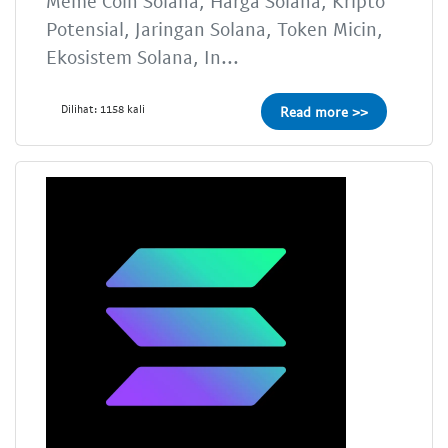
Meme Coin Solana, Harga Solana, Kripto
Potensial, Jaringan Solana, Token Micin,
Ekosistem Solana, In...
Dilihat: 1158 kali
Read more >>