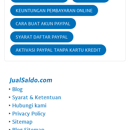
KEUNTUNGAN PEMBAYARAN ONLINE
CARA BUAT AKUN PAYPAL
SYARAT DAFTAR PAYPAL
AKTIVASI PAYPAL TANPA KARTU KREDIT
‣
Blog
‣
Syarat & Ketentuan
‣
Hubungi kami
‣
Privacy Policy
‣
Sitemap
‣
Blog Sitemap