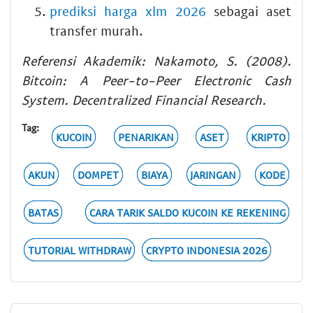
prediksi harga xlm 2026
sebagai aset
transfer murah.
Referensi Akademik: Nakamoto, S. (2008).
Bitcoin: A Peer-to-Peer Electronic Cash
System. Decentralized Financial Research.
Tag:
KUCOIN
PENARIKAN
ASET
KRIPTO
AKUN
DOMPET
BIAYA
JARINGAN
KODE
BATAS
CARA TARIK SALDO KUCOIN KE REKENING
TUTORIAL WITHDRAW
CRYPTO INDONESIA 2026