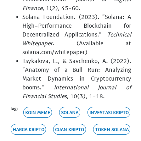
Finance
, 1(2), 45-60.
Solana Foundation. (2023). "Solana: A
High-Performance Blockchain for
Decentralized Applications."
Technical
Whitepaper
. (Available at
solana.com/whitepaper)
Tsykalova, L., & Savchenko, A. (2022).
"Anatomy of a Bull Run: Analyzing
Market Dynamics in Cryptocurrency
booms."
International Journal of
Financial Studies
, 10(3), 1-18.
Tag:
KOIN MEME
SOLANA
INVESTASI KRIPTO
HARGA KRIPTO
CUAN KRIPTO
TOKEN SOLANA