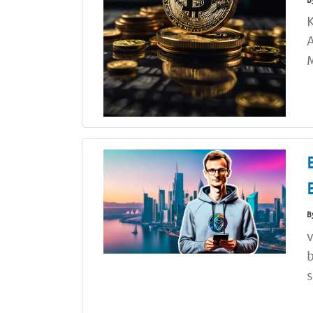
K
A
B
v
b
s