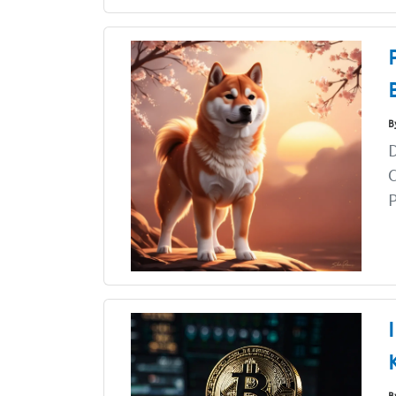
B
D
P
B