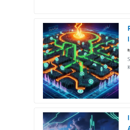
B
S
K