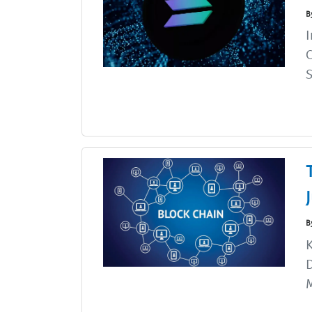
B
I
C
S
B
K
M