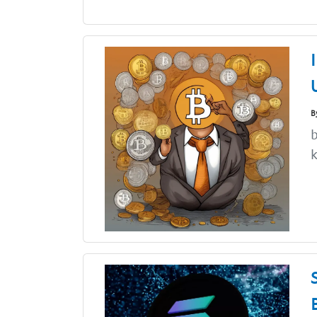
B
b
k