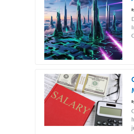
B
D
I
C
B
C
h
j