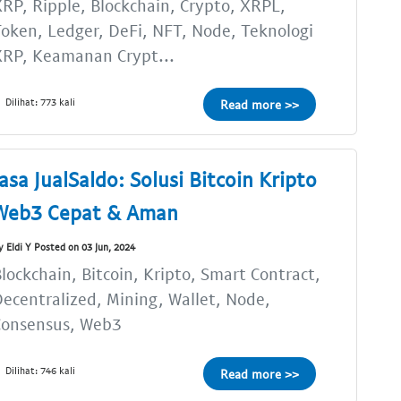
RP, Ripple, Blockchain, Crypto, XRPL,
oken, Ledger, DeFi, NFT, Node, Teknologi
XRP, Keamanan Crypt...
Dilihat: 773 kali
Read more >>
Jasa JualSaldo: Solusi Bitcoin Kripto
Web3 Cepat & Aman
y Eldi Y Posted on 03 Jun, 2024
lockchain, Bitcoin, Kripto, Smart Contract,
ecentralized, Mining, Wallet, Node,
Consensus, Web3
Dilihat: 746 kali
Read more >>