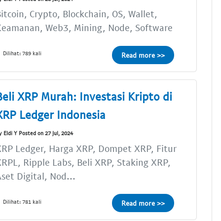
itcoin, Crypto, Blockchain, OS, Wallet,
Keamanan, Web3, Mining, Node, Software
Dilihat: 789 kali
Read more >>
Beli XRP Murah: Investasi Kripto di
XRP Ledger Indonesia
y Eldi Y Posted on 27 Jul, 2024
XRP Ledger, Harga XRP, Dompet XRP, Fitur
RPL, Ripple Labs, Beli XRP, Staking XRP,
set Digital, Nod...
Dilihat: 781 kali
Read more >>