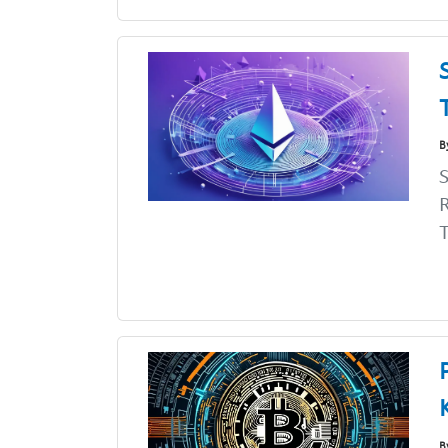
B
S
R
T
B