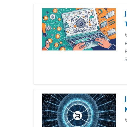
B
B
B
S
B