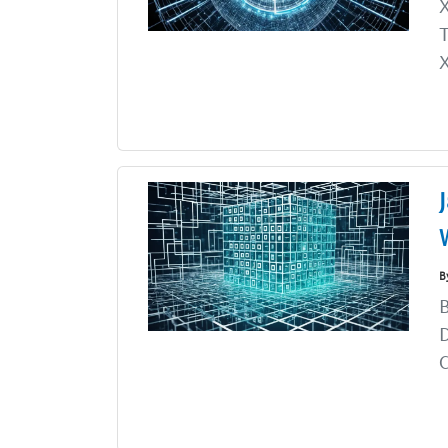
X
T
B
B
D