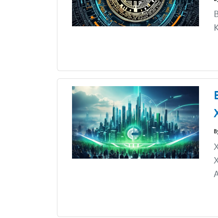
B
B
X
A