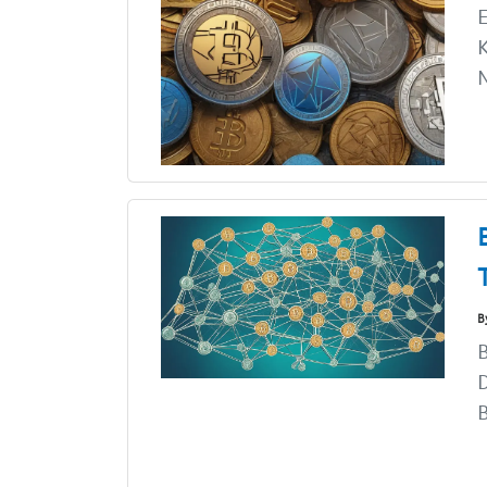
E
K
N
B
B
D
B