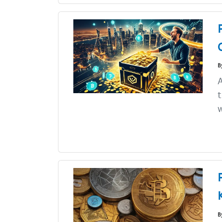
B
A
t
w
B