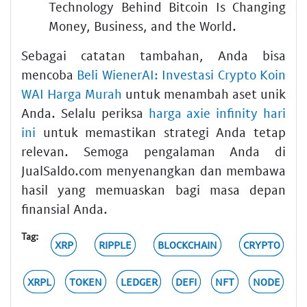
Technology Behind Bitcoin Is Changing
Money, Business, and the World.
Sebagai catatan tambahan, Anda bisa
mencoba
Beli WienerAI: Investasi Crypto Koin
WAI Harga Murah
untuk menambah aset unik
Anda. Selalu periksa
harga axie infinity hari
ini
untuk memastikan strategi Anda tetap
relevan. Semoga pengalaman Anda di
JualSaldo.com menyenangkan dan membawa
hasil yang memuaskan bagi masa depan
finansial Anda.
Tag:
XRP
RIPPLE
BLOCKCHAIN
CRYPTO
XRPL
TOKEN
LEDGER
DEFI
NFT
NODE