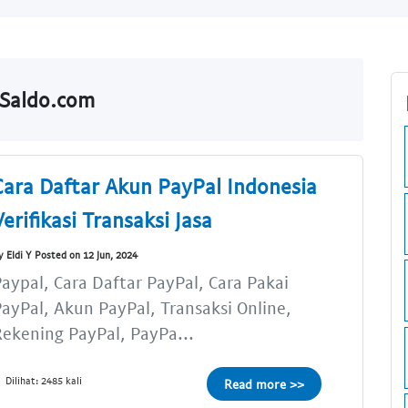
lSaldo.com
Cara Daftar Akun PayPal Indonesia
Verifikasi Transaksi Jasa
y Eldi Y Posted on 12 Jun, 2024
aypal, Cara Daftar PayPal, Cara Pakai
ayPal, Akun PayPal, Transaksi Online,
ekening PayPal, PayPa...
Dilihat: 2485 kali
Read more >>