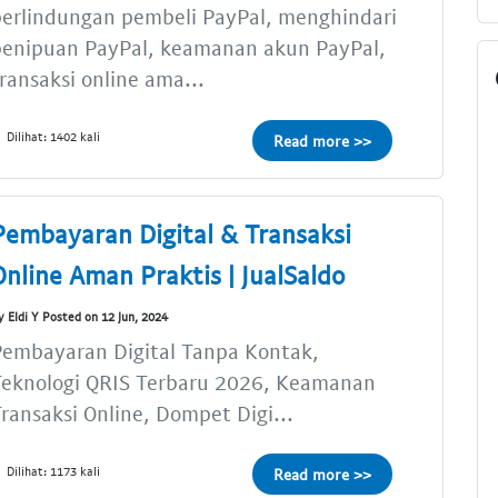
erlindungan pembeli PayPal, menghindari
penipuan PayPal, keamanan akun PayPal,
ransaksi online ama...
Dilihat: 1402 kali
Read more >>
Pembayaran Digital & Transaksi
Online Aman Praktis | JualSaldo
y Eldi Y Posted on 12 Jun, 2024
Pembayaran Digital Tanpa Kontak,
Teknologi QRIS Terbaru 2026, Keamanan
ransaksi Online, Dompet Digi...
Dilihat: 1173 kali
Read more >>