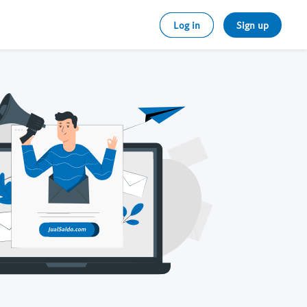
Log in
Sign up