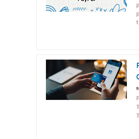
p
t
B
T