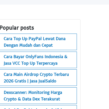
Popular posts
Cara Top Up PayPal Lewat Dana
Dengan Mudah dan Cepat
Cara Bayar OnlyFans Indonesia &
Jasa VCC Top Up Terpercaya
Cara Main Airdrop Crypto Terbaru
2026 Gratis | Jasa JualSaldo
Dexscanner: Monitoring Harga
Crypto & Data Dex Terakurat