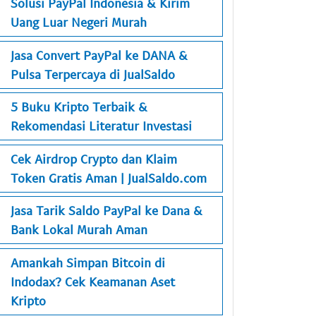
Solusi PayPal Indonesia & Kirim
Uang Luar Negeri Murah
Jasa Convert PayPal ke DANA &
Pulsa Terpercaya di JualSaldo
5 Buku Kripto Terbaik &
Rekomendasi Literatur Investasi
Cek Airdrop Crypto dan Klaim
Token Gratis Aman | JualSaldo.com
Jasa Tarik Saldo PayPal ke Dana &
Bank Lokal Murah Aman
Amankah Simpan Bitcoin di
Indodax? Cek Keamanan Aset
Kripto