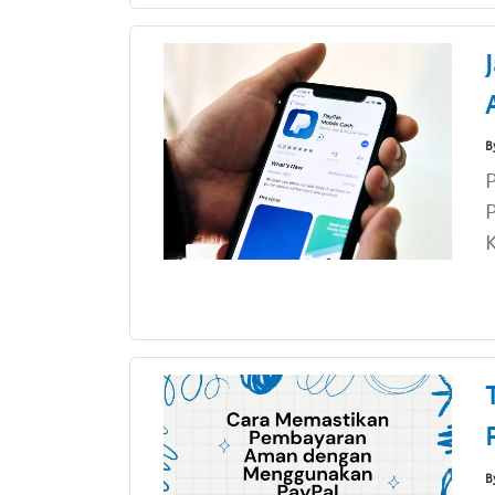
B
P
P
B