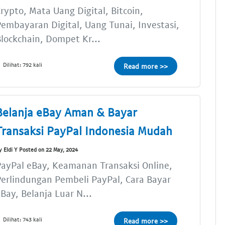
rypto, Mata Uang Digital, Bitcoin,
embayaran Digital, Uang Tunai, Investasi,
lockchain, Dompet Kr...
Dilihat: 792 kali
Read more >>
Belanja eBay Aman & Bayar
Transaksi PayPal Indonesia Mudah
y Eldi Y Posted on 22 May, 2024
ayPal eBay, Keamanan Transaksi Online,
erlindungan Pembeli PayPal, Cara Bayar
Bay, Belanja Luar N...
Dilihat: 743 kali
Read more >>