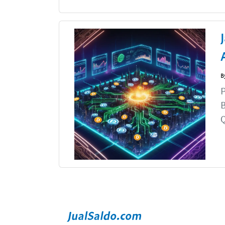
B
P
Q