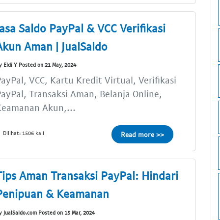
Jasa Saldo PayPal & VCC Verifikasi
Akun Aman | JualSaldo
y Eldi Y Posted on 21 May, 2024
ayPal, VCC, Kartu Kredit Virtual, Verifikasi
ayPal, Transaksi Aman, Belanja Online,
Keamanan Akun,...
Dilihat: 1506 kali
Read more >>
Tips Aman Transaksi PayPal: Hindari
Penipuan & Keamanan
y JualSaldo.com Posted on 15 Mar, 2024