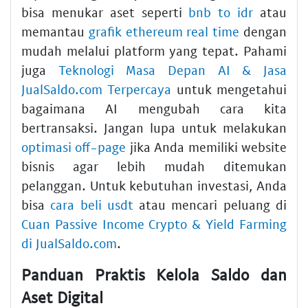
bisa menukar aset seperti
bnb to idr
atau
memantau
grafik ethereum real time
dengan
mudah melalui platform yang tepat. Pahami
juga
Teknologi Masa Depan AI & Jasa
JualSaldo.com Terpercaya
untuk mengetahui
bagaimana AI mengubah cara kita
bertransaksi. Jangan lupa untuk melakukan
optimasi off-page
jika Anda memiliki website
bisnis agar lebih mudah ditemukan
pelanggan. Untuk kebutuhan investasi, Anda
bisa
cara beli usdt
atau mencari peluang di
Cuan Passive Income Crypto & Yield Farming
di JualSaldo.com
.
Panduan Praktis Kelola Saldo dan
Aset Digital