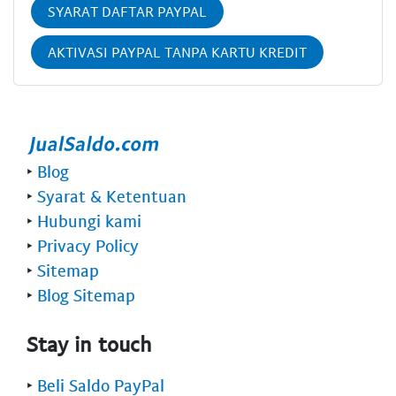
SYARAT DAFTAR PAYPAL
AKTIVASI PAYPAL TANPA KARTU KREDIT
‣
Blog
‣
Syarat & Ketentuan
‣
Hubungi kami
‣
Privacy Policy
‣
Sitemap
‣
Blog Sitemap
Stay in touch
‣
Beli Saldo PayPal