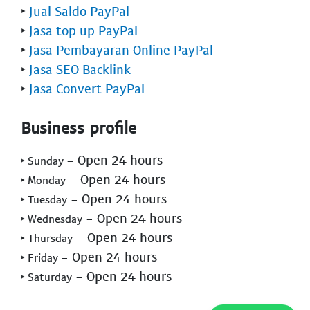
‣
Jual Saldo PayPal
‣
Jasa top up PayPal
‣
Jasa Pembayaran Online PayPal
‣
Jasa SEO Backlink
‣
Jasa Convert PayPal
Business profile
- Open 24 hours
‣ Sunday
- Open 24 hours
‣ Monday
- Open 24 hours
‣ Tuesday
- Open 24 hours
‣ Wednesday
- Open 24 hours
‣ Thursday
- Open 24 hours
‣ Friday
- Open 24 hours
‣ Saturday