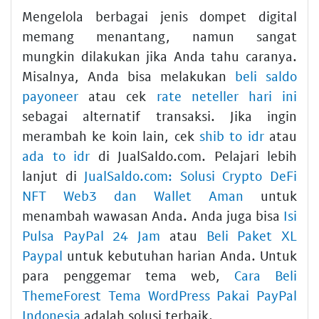
Mengelola berbagai jenis dompet digital
memang menantang, namun sangat
mungkin dilakukan jika Anda tahu caranya.
Misalnya, Anda bisa melakukan
beli saldo
payoneer
atau cek
rate neteller hari ini
sebagai alternatif transaksi. Jika ingin
merambah ke koin lain, cek
shib to idr
atau
ada to idr
di JualSaldo.com. Pelajari lebih
lanjut di
JualSaldo.com: Solusi Crypto DeFi
NFT Web3 dan Wallet Aman
untuk
menambah wawasan Anda. Anda juga bisa
Isi
Pulsa PayPal 24 Jam
atau
Beli Paket XL
Paypal
untuk kebutuhan harian Anda. Untuk
para penggemar tema web,
Cara Beli
ThemeForest Tema WordPress Pakai PayPal
Indonesia
adalah solusi terbaik.