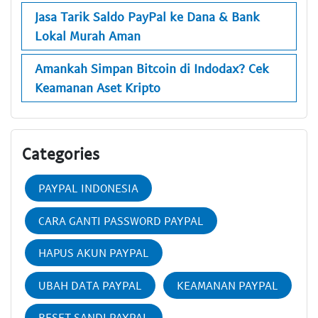
Jasa Tarik Saldo PayPal ke Dana & Bank
Lokal Murah Aman
Amankah Simpan Bitcoin di Indodax? Cek
Keamanan Aset Kripto
Categories
PAYPAL INDONESIA
CARA GANTI PASSWORD PAYPAL
HAPUS AKUN PAYPAL
UBAH DATA PAYPAL
KEAMANAN PAYPAL
RESET SANDI PAYPAL