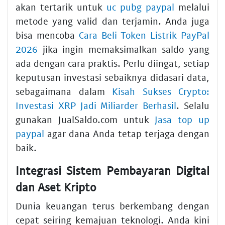
akan tertarik untuk
uc pubg paypal
melalui
metode yang valid dan terjamin. Anda juga
bisa mencoba
Cara Beli Token Listrik PayPal
2026
jika ingin memaksimalkan saldo yang
ada dengan cara praktis. Perlu diingat, setiap
keputusan investasi sebaiknya didasari data,
sebagaimana dalam
Kisah Sukses Crypto:
Investasi XRP Jadi Miliarder Berhasil
. Selalu
gunakan JualSaldo.com untuk
Jasa top up
paypal
agar dana Anda tetap terjaga dengan
baik.
Integrasi Sistem Pembayaran Digital
dan Aset Kripto
Dunia keuangan terus berkembang dengan
cepat seiring kemajuan teknologi. Anda kini