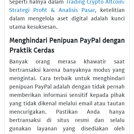
Seperti halnya dalam
Trading Crypto Altcoin:
Strategi Profit & Analisis Pasar
, ketelitian
dalam mengelola aset digital adalah kunci
utama kesuksesan.
Menghindari Penipuan PayPal dengan
Praktik Cerdas
Banyak orang merasa khawatir saat
bertransaksi karena banyaknya modus yang
mengintai. Cara terbaik untuk menghindari
penipuan PayPal adalah dengan tidak pernah
memberikan informasi sensitif kepada pihak
yang tidak dikenal melalui email atau tautan
mencurigakan. Pastikan Anda hanya
bertransaksi di situs resmi dan selalu
gunakan layanan yang disediakan oleh