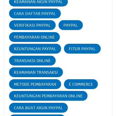
KEAMANAN AKUN PAYPAL
CARA DAFTAR PAYPAL
VERIFIKASI PAYPAL
PAYPAL
PEMBAYARAN ONLINE
KEUNTUNGAN PAYPAL
FITUR PAYPAL
TRANSAKSI ONLINE
KEAMANAN TRANSAKSI
METODE PEMBAYARAN
E COMMERCE
KEUNTUNGAN PEMBAYARAN ONLINE
CARA BUAT AKUN PAYPAL